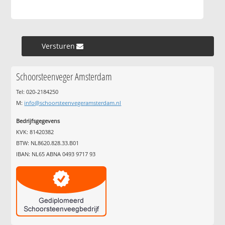
Versturen »
Schoorsteenveger Amsterdam
Tel: 020-2184250
M:
info@schoorsteenvegeramsterdam.nl
Bedrijfsgegevens
KVK: 81420382
BTW: NL8620.828.33.B01
IBAN: NL65 ABNA 0493 9717 93