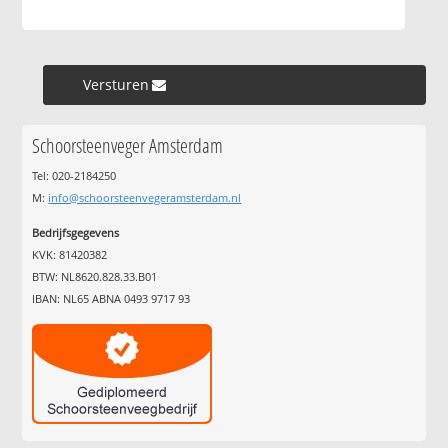
Versturen »
Schoorsteenveger Amsterdam
Tel: 020-2184250
M:
info@schoorsteenvegeramsterdam.nl
Bedrijfsgegevens
KVK: 81420382
BTW: NL8620.828.33.B01
IBAN: NL65 ABNA 0493 9717 93