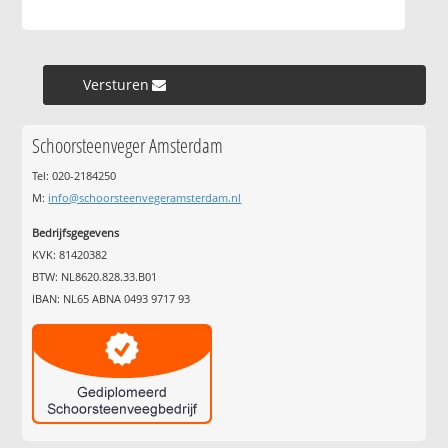
Versturen »
Schoorsteenveger Amsterdam
Tel: 020-2184250
M:
info@schoorsteenvegeramsterdam.nl
Bedrijfsgegevens
KVK: 81420382
BTW: NL8620.828.33.B01
IBAN: NL65 ABNA 0493 9717 93