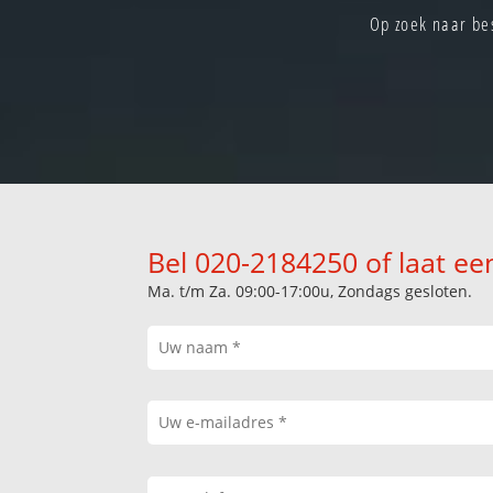
Op zoek naar bes
Bel 020-2184250 of laat ee
Ma. t/m Za. 09:00-17:00u, Zondags gesloten.