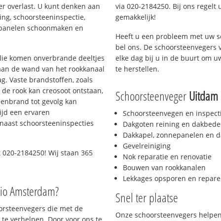
er overlast. U kunt denken aan
via 020-2184250. Bij ons regelt 
ing, schoorsteeninspectie,
gemakkelijk!
nepanelen schoonmaken en
Heeft u een probleem met uw s
bel ons. De schoorsteenvegers 
 olie komen onverbrande deeltjes
elke dag bij u in de buurt om 
 aan de wand van het rookkanaal
te herstellen.
g. Vaste brandstoffen, zoals
t de rook kan creosoot ontstaan,
Schoorsteenveger
Uitdam
enbrand tot gevolg kan
ijd een ervaren
Schoorsteenvegen en inspect
naast schoorsteeninspecties
Dakgoten reining en dakbede
Dakkapel, zonnepanelen en d
Gevelreiniging
 020-2184250! Wij staan 365
Nok reparatie en renovatie
Bouwen van rookkanalen
Lekkages opsporen en repare
gio Amsterdam?
Snel ter plaatse
oorsteenvegers die met de
Onze schoorsteenvegers helpen 
te verhelpen. Door voor ons te