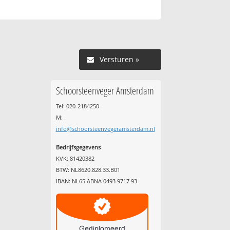
Versturen »
Schoorsteenveger Amsterdam
Tel: 020-2184250
M:
info@schoorsteenvegeramsterdam.nl
Bedrijfsgegevens
KVK: 81420382
BTW: NL8620.828.33.B01
IBAN: NL65 ABNA 0493 9717 93