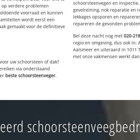
schoorsteenvegen en inspectie,
s op verdere problemen
gevelreining, nok reparatie en 
voldoende voorraad en kunnen
lekkages opsporen en repareren.
lamiteiten wordt eerst een
repareren de gevonden problem
aak gemaakt voor de definitieve
Bel deze nacht nog met
020-21
regio en omgeving, dus ook in: 
Aalsmeer en uiteraard in 1011 
met onze vakmensen werkt dan 
voor uw schoorsteen of dak?
bereiken via onderstaand
ver
beste schoorsteenveger
.
eerd schoorsteenveegbedri