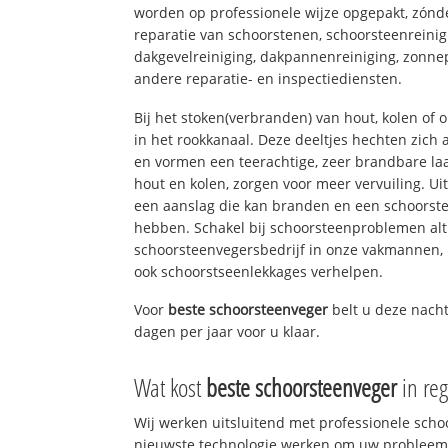
worden op professionele wijze opgepakt, zónd
reparatie van schoorstenen, schoorsteenreinig
dakgevelreiniging, dakpannenreiniging, zon
andere reparatie- en inspectiediensten.
Bij het stoken(verbranden) van hout, kolen of
in het rookkanaal. Deze deeltjes hechten zich
en vormen een teerachtige, zeer brandbare laa
hout en kolen, zorgen voor meer vervuiling. Ui
een aanslag die kan branden en een schoorste
hebben. Schakel bij schoorsteenproblemen alt
schoorsteenvegersbedrijf in onze vakmannen, 
ook schoorstseenlekkages verhelpen.
Voor
beste schoorsteenveger
belt u deze nacht
dagen per jaar voor u klaar.
Wat kost
beste schoorsteenveger
in re
Wij werken uitsluitend met professionele sch
nieuwste technologie werken om uw probleem 