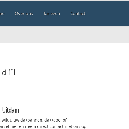
me
Over ons
Tarieven
Contact
tdam
r
Uitdam
 wilt u uw dakpannen, dakkapel of
arzel niet en neem direct contact met ons op