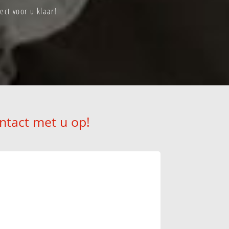
ect voor u klaar!
ntact met u op!