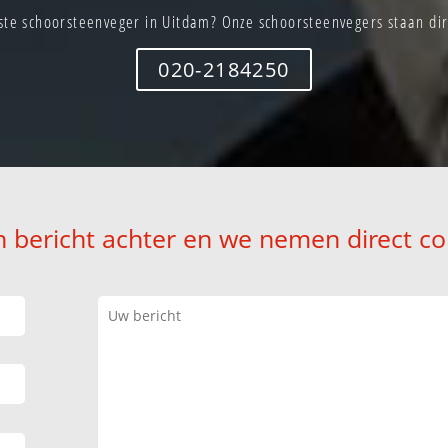
te schoorsteenveger in Uitdam? Onze schoorsteenvegers staan dir
020-2184250
n bericht achter en we nemen direct co