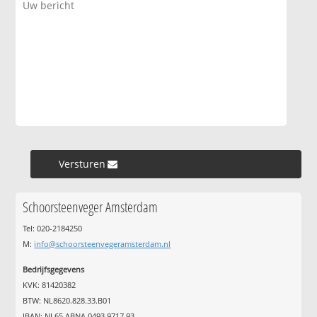
Versturen »
Schoorsteenveger Amsterdam
Tel: 020-2184250
M:
info@schoorsteenvegeramsterdam.nl
Bedrijfsgegevens
KVK: 81420382
BTW: NL8620.828.33.B01
IBAN: NL65 ABNA 0493 9717 93