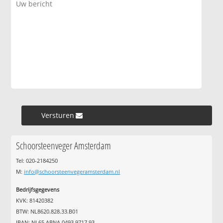
Versturen »
Schoorsteenveger Amsterdam
Tel: 020-2184250
M:
info@schoorsteenvegeramsterdam.nl
Bedrijfsgegevens
KVK: 81420382
BTW: NL8620.828.33.B01
IBAN: NL65 ABNA 0493 9717 93