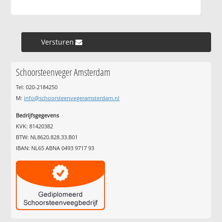
Versturen »
Schoorsteenveger Amsterdam
Tel: 020-2184250
M:
info@schoorsteenvegeramsterdam.nl
Bedrijfsgegevens
KVK: 81420382
BTW: NL8620.828.33.B01
IBAN: NL65 ABNA 0493 9717 93