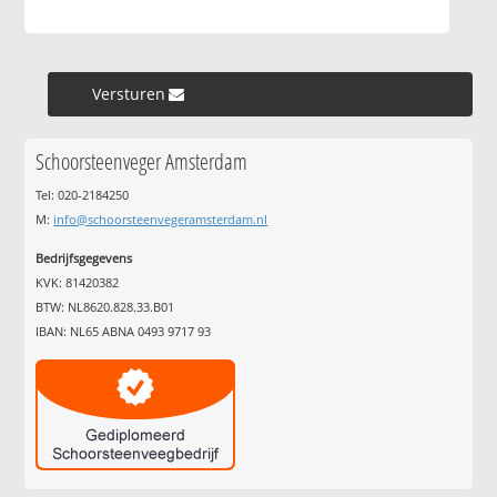
Versturen »
Schoorsteenveger Amsterdam
Tel: 020-2184250
M:
info@schoorsteenvegeramsterdam.nl
Bedrijfsgegevens
KVK: 81420382
BTW: NL8620.828.33.B01
IBAN: NL65 ABNA 0493 9717 93