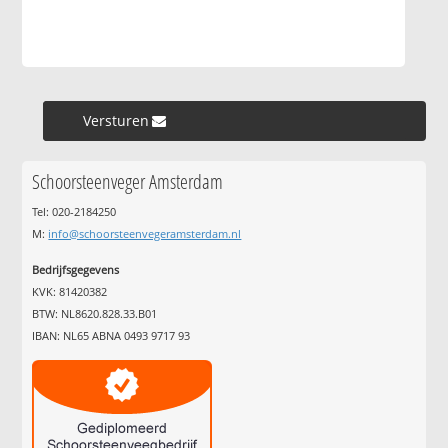
Versturen »
Schoorsteenveger Amsterdam
Tel: 020-2184250
M:
info@schoorsteenvegeramsterdam.nl
Bedrijfsgegevens
KVK: 81420382
BTW: NL8620.828.33.B01
IBAN: NL65 ABNA 0493 9717 93