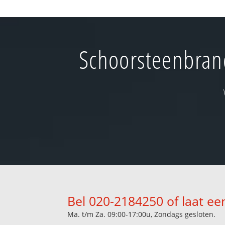
Schoorsteenbrand
Bel 020-2184250 of laat ee
Ma. t/m Za. 09:00-17:00u, Zondags gesloten.