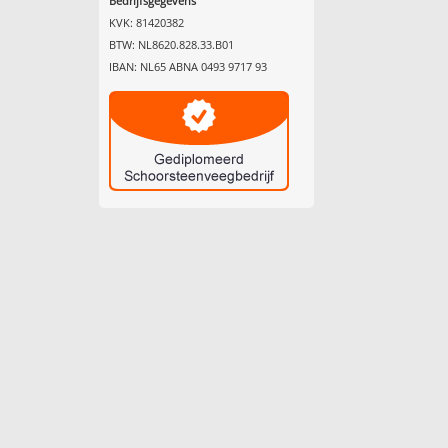
Bedrijfsgegevens
KVK: 81420382
BTW: NL8620.828.33.B01
IBAN: NL65 ABNA 0493 9717 93