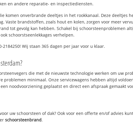
n en andere reparatie- en inspectiediensten.
 olie komen onverbrande deeltjes in het rookkanaal. Deze deeltjes 
. Vaste brandstoffen, zoals hout en kolen, zorgen voor meer vervui
and tot gevolg kan hebben. Schakel bij schoorsteenproblemen alti
 ook schoorstseenlekkages verhelpen.
-2184250! Wij staan 365 dagen per jaar voor u klaar.
msterdam?
oorsteenvegers die met de nieuwste technologie werken om uw prob
re problemen minimaal. Onze servicewagens hebben altijd voldoe
 een noodvoorziening geplaatst en direct een afspraak gemaakt voor
oor uw schoorsteen of dak? Ook voor een offerte en/of advies kun
ver
schoorsteenbrand
.