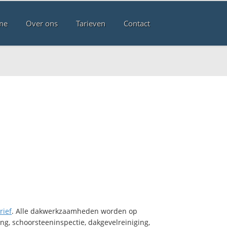
me
Over ons
Tarieven
Contact
rief
. Alle dakwerkzaamheden worden op
ng, schoorsteeninspectie, dakgevelreiniging,