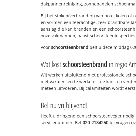
dakpannenreiniging, zonnepanelen schoonmake
Bij het stoken(verbranden) van hout, kolen of
en vormen een teerachtige, zeer brandbare laag
aanslag die kan branden en een schoorsteenbr
onze vakmannen, naast schoorsteeninspecties
Voor
schoorsteenbrand
belt u deze middag 020
Wat kost
schoorsteenbrand
in regio A
Wij werken uitsluitend met professionele sch
met vakmensen te werken is de kans op verde
meteen uitvoeren. Bij calamiteiten wordt eerst
Bel nu vrijblijvend!
Heeft u dringend een schoorsteenveger nodig v
servicenummer. Bel
020-2184250
bij vragen o