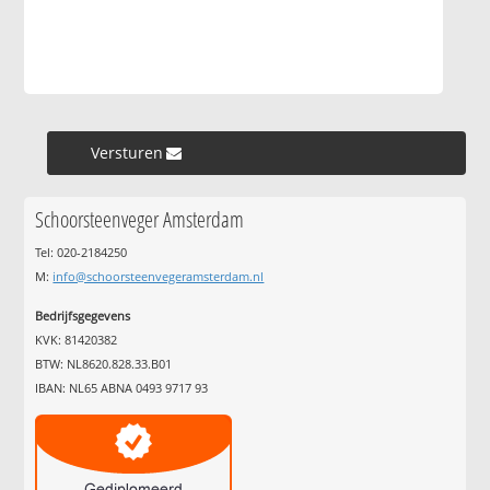
Versturen »
Schoorsteenveger Amsterdam
Tel: 020-2184250
M:
info@schoorsteenvegeramsterdam.nl
Bedrijfsgegevens
KVK: 81420382
BTW: NL8620.828.33.B01
IBAN: NL65 ABNA 0493 9717 93