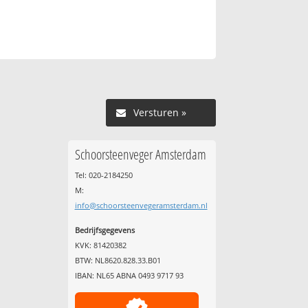
Versturen »
Schoorsteenveger Amsterdam
Tel: 020-2184250
M:
info@schoorsteenvegeramsterdam.nl
Bedrijfsgegevens
KVK: 81420382
BTW: NL8620.828.33.B01
IBAN: NL65 ABNA 0493 9717 93