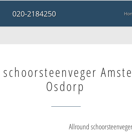
020-2184250
Ho
e schoorsteenveger Amst
Osdorp
Allround schoorsteenvege