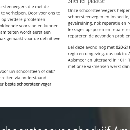
Snel ter plaatse
oorsteenvegers die met de
Onze schoorsteenvegers helpen 
te verhelpen. Door voor ons te
schoorsteenvegen en inspectie,
s op verdere problemen
gevelreining, nok reparatie en 
voldoende voorraad en kunnen
lekkages opsporen en repareren.
lamiteiten wordt eerst een
repareren de gevonden problem
aak gemaakt voor de definitieve
Bel deze avond nog met
020-21
regio en omgeving, dus ook in: 
Aalsmeer en uiteraard in 1011 
met onze vakmensen werkt dan 
voor uw schoorsteen of dak?
bereiken via onderstaand
ver
beste schoorsteenveger
.