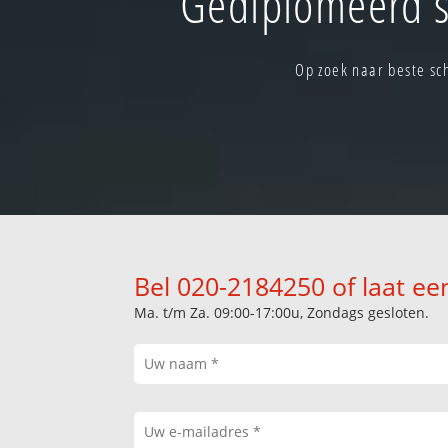
Gediplomeerd s
Op zoek naar beste sc
Bel 020-2184250 of laat ee
Ma. t/m Za. 09:00-17:00u, Zondags gesloten.