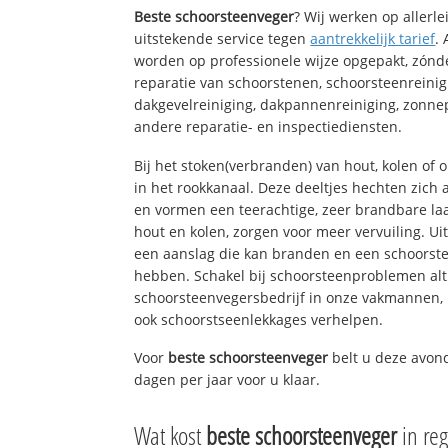
Beste schoorsteenveger
? Wij werken op allerl
uitstekende service tegen
aantrekkelijk tarief
.
worden op professionele wijze opgepakt, zónd
reparatie van schoorstenen, schoorsteenreinig
dakgevelreiniging, dakpannenreiniging, zon
andere reparatie- en inspectiediensten.
Bij het stoken(verbranden) van hout, kolen of
in het rookkanaal. Deze deeltjes hechten zich
en vormen een teerachtige, zeer brandbare laa
hout en kolen, zorgen voor meer vervuiling. Ui
een aanslag die kan branden en een schoorste
hebben. Schakel bij schoorsteenproblemen alt
schoorsteenvegersbedrijf in onze vakmannen, 
ook schoorstseenlekkages verhelpen.
Voor
beste schoorsteenveger
belt u deze avon
dagen per jaar voor u klaar.
Wat kost
beste schoorsteenveger
in re