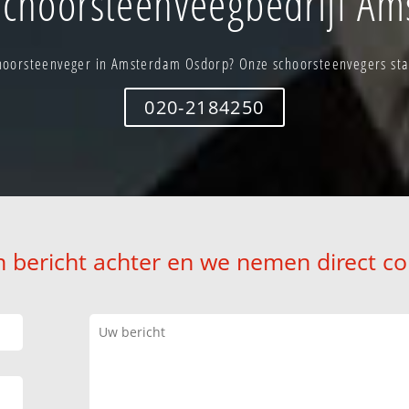
choorsteenveegbedrijf A
hoorsteenveger in Amsterdam Osdorp? Onze schoorsteenvegers staa
020-2184250
n bericht achter en we nemen direct co