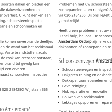
ei soorten daken en bieden een
Problemen met uw schoorsteen,
 Alle dakwerkzaamheden
zonnepanelen laten reinigen? A
er overlast. U kunt denken aan
via 020-2184250. Bij ons regelt 
ing, schoorsteeninspectie,
gemakkelijk!
nepanelen schoonmaken en
Heeft u een probleem met uw s
u snel hulp, bel ons. De schoo
 olie komen onverbrande deeltjes
Amsterdam Osdorp
zijn elke da
 aan de wand van het rookkanaal
dakpannen of zonnepanelen te 
g. Vaste brandstoffen, zoals
t de rook kan creosoot ontstaan,
Schoorsteenveger
Amster
enbrand tot gevolg kan
ijd een ervaren
Schoorsteenvegen en inspect
naast schoorsteeninspecties
Dakgoten reining en dakbede
Dakkapel, zonnepanelen en d
Gevelreiniging
d 020-2184250! Wij staan 365
Nok reparatie en renovatie
Bouwen van rookkanalen
Lekkages opsporen en repare
gio Amsterdam?