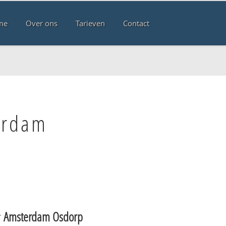
me
Over ons
Tarieven
Contact
erdam
r
Amsterdam Osdorp