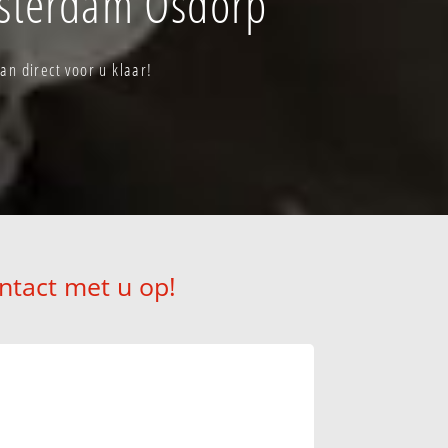
msterdam Osdorp
n direct voor u klaar!
ntact met u op!