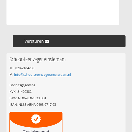
Versturen »
Schoorsteenveger Amsterdam
Tel: 020-2184250
M:
info@schoorsteenvegeramsterdam.nl
Bedrijfsgegevens
KVK: 81420382
BTW: NL8620.828.33.B01
IBAN: NL65 ABNA 0493 9717 93