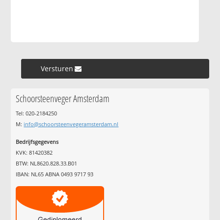
Versturen »
Schoorsteenveger Amsterdam
Tel: 020-2184250
M:
info@schoorsteenvegeramsterdam.nl
Bedrijfsgegevens
KVK: 81420382
BTW: NL8620.828.33.B01
IBAN: NL65 ABNA 0493 9717 93