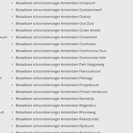
›
Betaalbare schoorsteenveger Amsterdam Oostpoort
›
Betaalbare schoorsteenveger Amsterdam Oostzanerwerf
›
Betaalbare schoorsteenveger Amsterdam Osdorp
›
Betaalbare schoorsteenveger Amsterdam Oud Zuid
›
Betaalbare schoorsteenveger Amsterdam Ouder Amstel
›
buurt
Betaalbare schoorsteenveger Amsterdam Overamstel
›
t
Betaalbare schoorsteenveger Amsterdam Overhoeks
›
Betaalbare schoorsteenveger Amsterdam Overtoomse Sluis
›
Betaalbare schoorsteenveger Amsterdam Overtoomse Veld
›
Betaalbare schoorsteenveger Amsterdam Park Haagseweg
›
Betaalbare schoorsteenveger Amsterdam Planciusbuurt
›
t
Betaalbare schoorsteenveger Amsterdam Plantage
›
Betaalbare schoorsteenveger Amsterdam Postjesbuurt
›
Betaalbare schoorsteenveger Amsterdam Prinses Irenebuurt
›
Betaalbare schoorsteenveger Amsterdam Ransdorp
›
Betaalbare schoorsteenveger Amsterdam Reigersbos
›
urt
Betaalbare schoorsteenveger Amsterdam Rhoneweg
›
Betaalbare schoorsteenveger Amsterdam Riekerpolder
›
Betaalbare schoorsteenveger Amsterdam Rijnbuurt
›
Betaalbare schoorsteenveger Amsterdam Rivierenbuurt