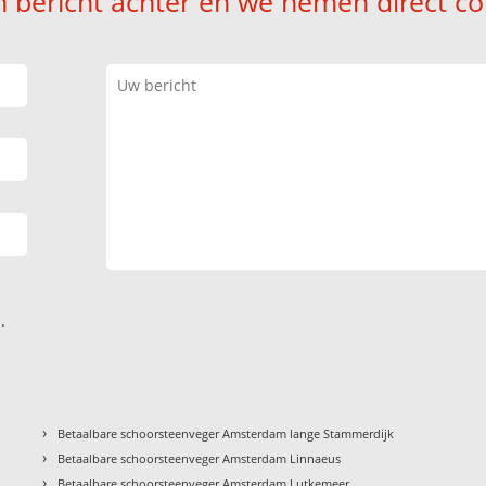
n bericht achter en we nemen direct co
.
›
Betaalbare schoorsteenveger Amsterdam lange Stammerdijk
›
Betaalbare schoorsteenveger Amsterdam Linnaeus
›
Betaalbare schoorsteenveger Amsterdam Lutkemeer