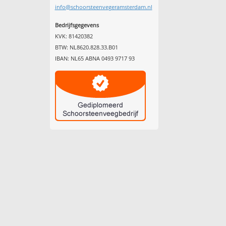
info@schoorsteenvegeramsterdam.nl
Bedrijfsgegevens
KVK: 81420382
BTW: NL8620.828.33.B01
IBAN: NL65 ABNA 0493 9717 93