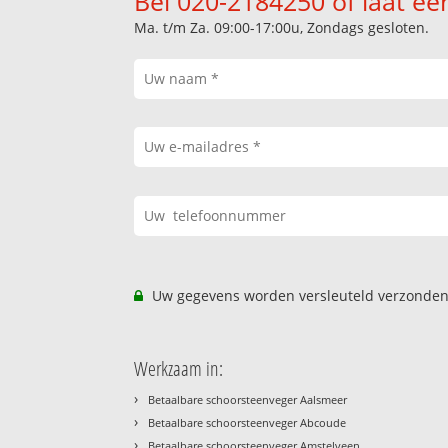
Bel 020-2184250 of laat ee
Ma. t/m Za. 09:00-17:00u, Zondags gesloten.
Uw gegevens worden versleuteld verzonden
Werkzaam in:
›
Betaalbare schoorsteenveger Aalsmeer
›
Betaalbare schoorsteenveger Abcoude
›
Betaalbare schoorsteenveger Amstelveen