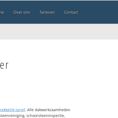
me
Over ons
Tarieven
Contact
er
rekkelijk tarief
. Alle dakwerkzaamheden
teenreiniging, schoorsteeninspectie,