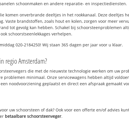
panelen schoonmaken en andere reparatie- en inspectiediensten.
 olie komen onverbrande deeltjes in het rookkanaal. Deze deeltjes 
. Vaste brandstoffen, zoals hout en kolen, zorgen voor meer vervui
and tot gevolg kan hebben. Schakel bij schoorsteenproblemen alti
 ook schoorstseenlekkages verhelpen.
middag 020-2184250! Wij staan 365 dagen per jaar voor u klaar.
in regio Amsterdam?
oorsteenvegers die met de nieuwste technologie werken om uw prob
re problemen minimaal. Onze servicewagens hebben altijd voldoe
 een noodvoorziening geplaatst en direct een afspraak gemaakt voor
oor uw schoorsteen of dak? Ook voor een offerte en/of advies kun
ver
betaalbare schoorsteenveger
.