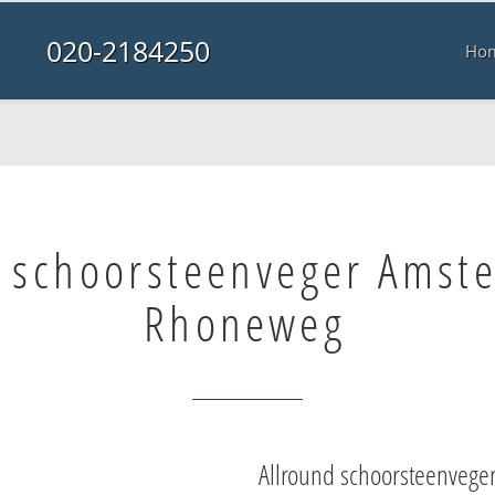
020-2184250
Ho
e schoorsteenveger Amst
Rhoneweg
Allround schoorsteenvege