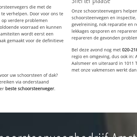
Snel ter plaatse
oorsteenvegers die met de
Onze schoorsteenvegers helpen 
te verhelpen. Door voor ons te
schoorsteenvegen en inspectie,
s op verdere problemen
gevelreining, nok reparatie en 
voldoende voorraad en kunnen
lekkages opsporen en repareren.
lamiteiten wordt eerst een
repareren de gevonden problem
aak gemaakt voor de definitieve
Bel deze avond nog met
020-21
regio en omgeving, dus ook in: 
Aalsmeer en uiteraard in 1011 
met onze vakmensen werkt dan 
voor uw schoorsteen of dak?
bereiken via onderstaand
ver
beste schoorsteenveger
.