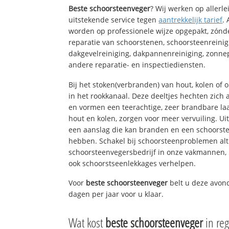
Beste schoorsteenveger
? Wij werken op allerl
uitstekende service tegen
aantrekkelijk tarief
.
worden op professionele wijze opgepakt, zónd
reparatie van schoorstenen, schoorsteenreinig
dakgevelreiniging, dakpannenreiniging, zon
andere reparatie- en inspectiediensten.
Bij het stoken(verbranden) van hout, kolen of
in het rookkanaal. Deze deeltjes hechten zich
en vormen een teerachtige, zeer brandbare laa
hout en kolen, zorgen voor meer vervuiling. Ui
een aanslag die kan branden en een schoorste
hebben. Schakel bij schoorsteenproblemen alt
schoorsteenvegersbedrijf in onze vakmannen, 
ook schoorstseenlekkages verhelpen.
Voor
beste schoorsteenveger
belt u deze avon
dagen per jaar voor u klaar.
Wat kost
beste schoorsteenveger
in re