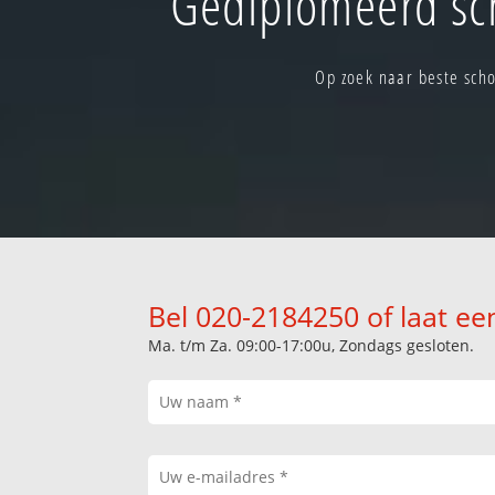
Gediplomeerd sc
Op zoek naar beste sch
Bel 020-2184250 of laat ee
Ma. t/m Za. 09:00-17:00u, Zondags gesloten.