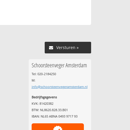
Versturen »
Schoorsteenveger Amsterdam
Tel: 020-2184250
M:
info@schoorsteenvegeramsterdam.nl
Bedrijfsgegevens
KVK: 81420382
BTW: NL8620.828.33.B01
IBAN: NL65 ABNA 0493 9717 93