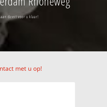
sterdam Rhoneweg
an direct voor u klaar!
ntact met u op!