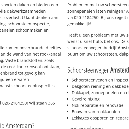
ei soorten daken en bieden een
Problemen met uw schoorsteen,
 Alle dakwerkzaamheden
zonnepanelen laten reinigen? A
er overlast. U kunt denken aan
via 020-2184250. Bij ons regelt 
ing, schoorsteeninspectie,
gemakkelijk!
nepanelen schoonmaken en
Heeft u een probleem met uw s
wenst u snel hulp, bel ons. De
 olie komen onverbrande deeltjes
schoorsteenvegersbedrijf
Amst
 aan de wand van het rookkanaal
buurt om uw schoorsteen, dakp
g. Vaste brandstoffen, zoals
t de rook kan creosoot ontstaan,
Schoorsteenveger
Amster
enbrand tot gevolg kan
ijd een ervaren
Schoorsteenvegen en inspect
naast schoorsteeninspecties
Dakgoten reining en dakbede
Dakkapel, zonnepanelen en d
Gevelreiniging
d 020-2184250! Wij staan 365
Nok reparatie en renovatie
Bouwen van rookkanalen
Lekkages opsporen en repare
gio Amsterdam?