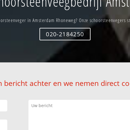
hoorsteenveegbedrijf Am
oorsteenveger in Amsterdam Rhoneweg? Onze schoorsteenvegers sta
020-2184250
n bericht achter en we nemen direct co