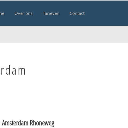
me
Over ons
Tarieven
Contact
erdam
r
Amsterdam Rhoneweg