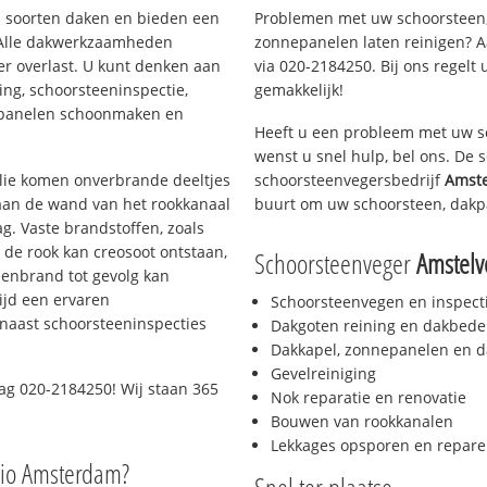
ei soorten daken en bieden een
Problemen met uw schoorsteen,
 Alle dakwerkzaamheden
zonnepanelen laten reinigen? A
er overlast. U kunt denken aan
via 020-2184250. Bij ons regelt 
ing, schoorsteeninspectie,
gemakkelijk!
nepanelen schoonmaken en
Heeft u een probleem met uw s
wenst u snel hulp, bel ons. De
 olie komen onverbrande deeltjes
schoorsteenvegersbedrijf
Amste
 aan de wand van het rookkanaal
buurt om uw schoorsteen, dakp
g. Vaste brandstoffen, zoals
t de rook kan creosoot ontstaan,
Schoorsteenveger
Amstelv
enbrand tot gevolg kan
ijd een ervaren
Schoorsteenvegen en inspect
naast schoorsteeninspecties
Dakgoten reining en dakbede
Dakkapel, zonnepanelen en d
Gevelreiniging
ag 020-2184250! Wij staan 365
Nok reparatie en renovatie
Bouwen van rookkanalen
Lekkages opsporen en repare
gio Amsterdam?