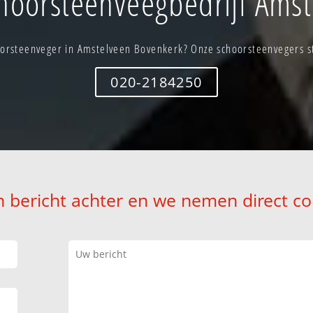
hoorsteenveegbedrijf Amst
orsteenveger in Amstelveen Bovenkerk? Onze schoorsteenvegers st
020-2184250
n bericht achter en we nemen direct co