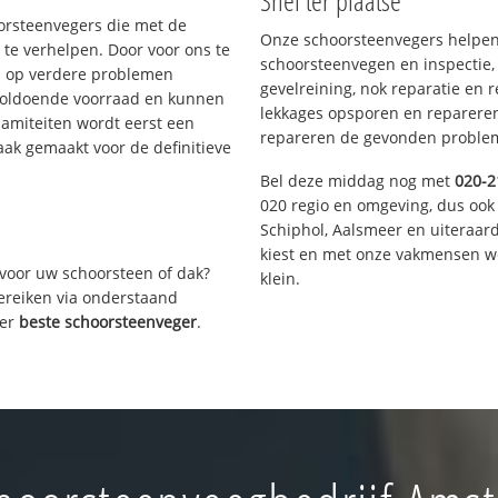
Snel ter plaatse
oorsteenvegers die met de
Onze schoorsteenvegers helpen 
te verhelpen. Door voor ons te
schoorsteenvegen en inspectie,
s op verdere problemen
gevelreining, nok reparatie en 
voldoende voorraad en kunnen
lekkages opsporen en repareren.
lamiteiten wordt eerst een
repareren de gevonden problem
aak gemaakt voor de definitieve
Bel deze middag nog met
020-2
020 regio en omgeving, dus ook
Schiphol, Aalsmeer en uiteraa
kiest en met onze vakmensen w
voor uw schoorsteen of dak?
klein.
bereiken via onderstaand
ver
beste schoorsteenveger
.