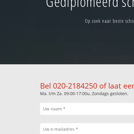
Gediplomeerd sc
Op zoek naar beste scho
Bel 020-2184250 of laat ee
Ma. t/m Za. 09:00-17:00u, Zondags gesloten.