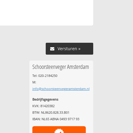
Versturen »
Schoorsteenveger Amsterdam
Tel: 020-2184250
M:
info@schoorsteenvegeramsterdam.nl
Bedrijfsgegevens
KVK: 81420382
BTW: NL8620.828.33.B01
IBAN: NL65 ABNA 0493 9717 93