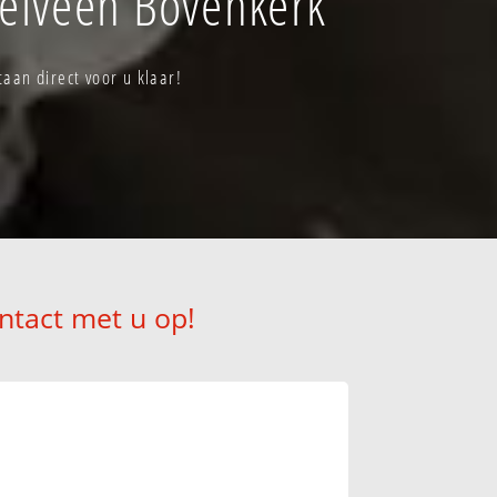
elveen Bovenkerk
aan direct voor u klaar!
ntact met u op!