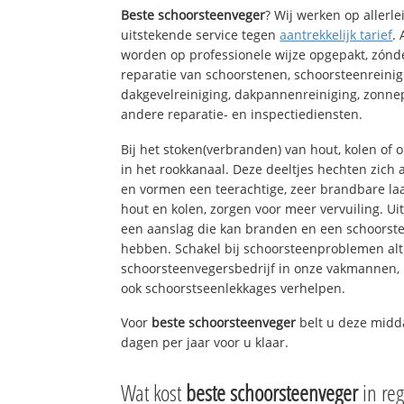
Beste schoorsteenveger
? Wij werken op allerl
uitstekende service tegen
aantrekkelijk tarief
.
worden op professionele wijze opgepakt, zónd
reparatie van schoorstenen, schoorsteenreinig
dakgevelreiniging, dakpannenreiniging, zon
andere reparatie- en inspectiediensten.
Bij het stoken(verbranden) van hout, kolen of
in het rookkanaal. Deze deeltjes hechten zich
en vormen een teerachtige, zeer brandbare laa
hout en kolen, zorgen voor meer vervuiling. Ui
een aanslag die kan branden en een schoorste
hebben. Schakel bij schoorsteenproblemen alt
schoorsteenvegersbedrijf in onze vakmannen, 
ook schoorstseenlekkages verhelpen.
Voor
beste schoorsteenveger
belt u deze midd
dagen per jaar voor u klaar.
Wat kost
beste schoorsteenveger
in re