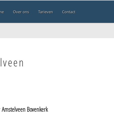
me
Over ons
Tarieven
Contact
lveen
r
Amstelveen Bovenkerk