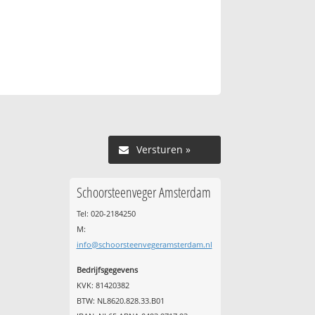
Versturen »
Schoorsteenveger Amsterdam
Tel: 020-2184250
M:
info@schoorsteenvegeramsterdam.nl
Bedrijfsgegevens
KVK: 81420382
BTW: NL8620.828.33.B01