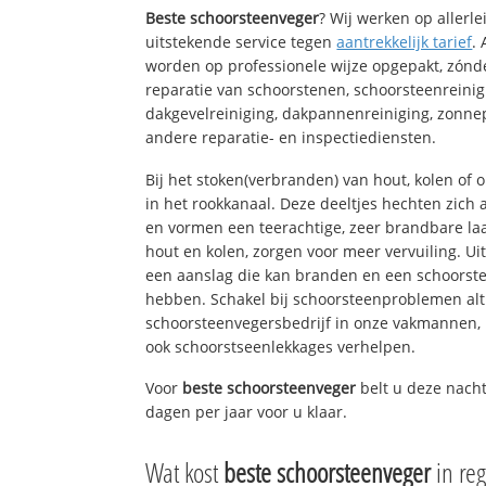
Beste schoorsteenveger
? Wij werken op allerl
uitstekende service tegen
aantrekkelijk tarief
.
worden op professionele wijze opgepakt, zónd
reparatie van schoorstenen, schoorsteenreinig
dakgevelreiniging, dakpannenreiniging, zon
andere reparatie- en inspectiediensten.
Bij het stoken(verbranden) van hout, kolen of
in het rookkanaal. Deze deeltjes hechten zich
en vormen een teerachtige, zeer brandbare laa
hout en kolen, zorgen voor meer vervuiling. Ui
een aanslag die kan branden en een schoorste
hebben. Schakel bij schoorsteenproblemen alt
schoorsteenvegersbedrijf in onze vakmannen, 
ook schoorstseenlekkages verhelpen.
Voor
beste schoorsteenveger
belt u deze nacht
dagen per jaar voor u klaar.
Wat kost
beste schoorsteenveger
in re