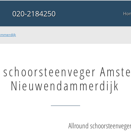
020-2184250
Ho
ammerdijk
e schoorsteenveger Amst
Nieuwendammerdijk
Allround schoorsteenvege