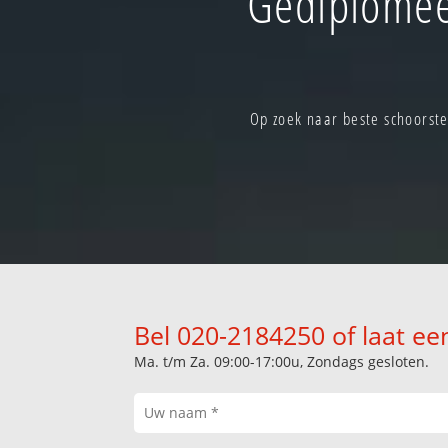
Gediplomee
Op zoek naar beste schoorst
Bel 020-2184250 of laat ee
Ma. t/m Za. 09:00-17:00u, Zondags gesloten.