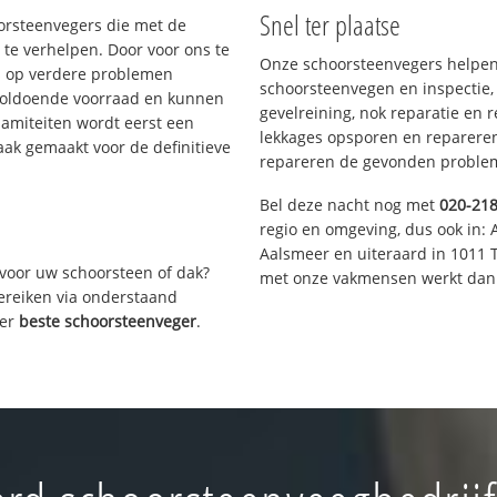
Snel ter plaatse
oorsteenvegers die met de
te verhelpen. Door voor ons te
Onze schoorsteenvegers helpen 
s op verdere problemen
schoorsteenvegen en inspectie,
voldoende voorraad en kunnen
gevelreining, nok reparatie en 
lamiteiten wordt eerst een
lekkages opsporen en repareren.
aak gemaakt voor de definitieve
repareren de gevonden problem
Bel deze nacht nog met
020-21
regio en omgeving, dus ook in: 
Aalsmeer en uiteraard in 1011 
voor uw schoorsteen of dak?
met onze vakmensen werkt dan 
bereiken via onderstaand
ver
beste schoorsteenveger
.