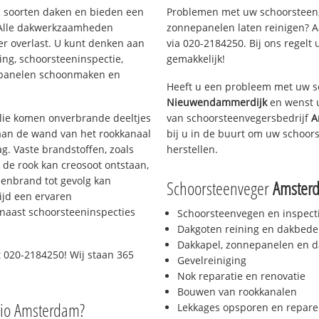
ei soorten daken en bieden een
Problemen met uw schoorsteen,
 Alle dakwerkzaamheden
zonnepanelen laten reinigen? A
er overlast. U kunt denken aan
via 020-2184250. Bij ons regelt 
ing, schoorsteeninspectie,
gemakkelijk!
nepanelen schoonmaken en
Heeft u een probleem met uw s
Nieuwendammerdijk
en wenst u
 olie komen onverbrande deeltjes
van schoorsteenvegersbedrijf
A
 aan de wand van het rookkanaal
bij u in de buurt om uw schoor
g. Vaste brandstoffen, zoals
herstellen.
t de rook kan creosoot ontstaan,
enbrand tot gevolg kan
Schoorsteenveger
Amster
ijd een ervaren
naast schoorsteeninspecties
Schoorsteenvegen en inspect
Dakgoten reining en dakbede
Dakkapel, zonnepanelen en d
 020-2184250! Wij staan 365
Gevelreiniging
Nok reparatie en renovatie
Bouwen van rookkanalen
gio Amsterdam?
Lekkages opsporen en repare