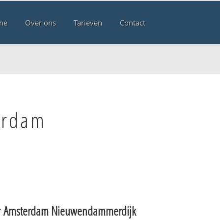
me
Over ons
Tarieven
Contact
erdam
r
Amsterdam Nieuwendammerdijk