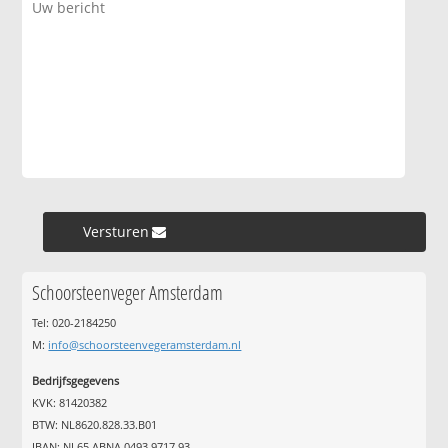
Versturen »
Schoorsteenveger Amsterdam
Tel: 020-2184250
M:
info@schoorsteenvegeramsterdam.nl
Bedrijfsgegevens
KVK: 81420382
BTW: NL8620.828.33.B01
IBAN: NL65 ABNA 0493 9717 93