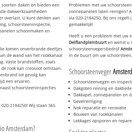
ei soorten daken en bieden een
Problemen met uw schoorsteen,
 Alle dakwerkzaamheden
zonnepanelen laten reinigen? A
er overlast. U kunt denken aan
via 020-2184250. Bij ons regelt 
ing, schoorsteeninspectie,
gemakkelijk!
nepanelen schoonmaken en
Heeft u een probleem met uw s
Delflandpleinbuurt
en wenst u s
 olie komen onverbrande deeltjes
schoorsteenvegersbedrijf
Amste
 aan de wand van het rookkanaal
in de buurt om uw schoorsteen,
g. Vaste brandstoffen, zoals
t de rook kan creosoot ontstaan,
Schoorsteenveger
Amsterd
enbrand tot gevolg kan
ijd een ervaren
Schoorsteenvegen en inspect
naast schoorsteeninspecties
Dakgoten reining en dakbede
Dakkapel, zonnepanelen en d
Gevelreiniging
 020-2184250! Wij staan 365
Nok reparatie en renovatie
Bouwen van rookkanalen
Lekkages opsporen en repare
gio Amsterdam?