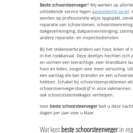
Beste schoorsteenveger
? Wij werken op allerl
uitstekende service tegen
aantrekkelijk tarief
.
worden op professionele wijze opgepakt, zónd
reparatie van schoorstenen, schoorsteenreinig
dakgevelreiniging, dakpannenreiniging, zon
andere reparatie- en inspectiediensten.
Bij het stoken(verbranden) van hout, kolen of
in het rookkanaal. Deze deeltjes hechten zich
en vormen een teerachtige, zeer brandbare laa
hout en kolen, zorgen voor meer vervuiling. Ui
een aanslag die kan branden en een schoorste
hebben. Schakel bij schoorsteenproblemen alt
schoorsteenvegersbedrijf in onze vakmannen, 
ook schoorstseenlekkages verhelpen.
Voor
beste schoorsteenveger
belt u deze nacht
dagen per jaar voor u klaar.
Wat kost
beste schoorsteenveger
in re