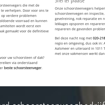
Snel ter plaatse
oorsteenvegers die met de
Onze schoorsteenvegers helpen 
te verhelpen. Door voor ons te
schoorsteenvegen en inspectie,
s op verdere problemen
gevelreining, nok reparatie en 
voldoende voorraad en kunnen
lekkages opsporen en repareren.
lamiteiten wordt eerst een
repareren de gevonden problem
aak gemaakt voor de definitieve
Bel deze nacht nog met
020-21
regio en omgeving, dus ook in: 
Aalsmeer en uiteraard in 1011 
met onze vakmensen werkt dan 
voor uw schoorsteen of dak?
bereiken via onderstaand
ver
beste schoorsteenveger
.