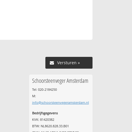
Versturen »
Schoorsteenveger Amsterdam
Tel: 020-2184250
M:
info@schoorsteenvegeramsterdam.nl
Bedrijfsgegevens
KVK: 81420382
BTW: NL8620.828.33.B01