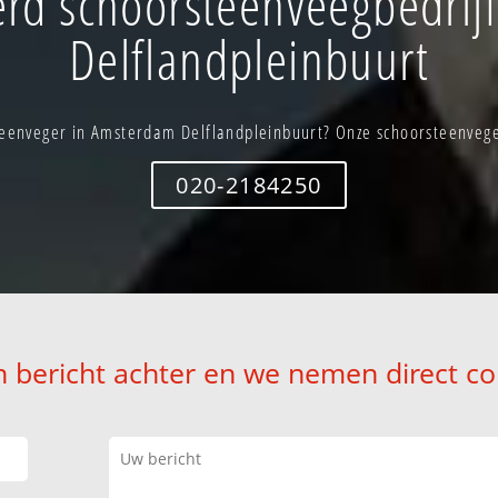
rd schoorsteenveegbedrij
Delflandpleinbuurt
eenveger in Amsterdam Delflandpleinbuurt? Onze schoorsteenveger
020-2184250
n bericht achter en we nemen direct co