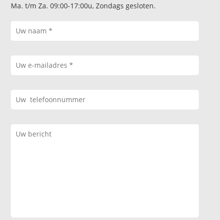
Ma. t/m Za. 09:00-17:00u, Zondags gesloten.