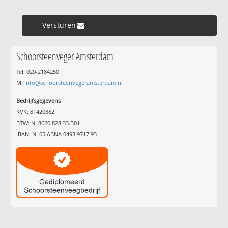
Versturen »
Schoorsteenveger Amsterdam
Tel: 020-2184250
M:
info@schoorsteenvegeramsterdam.nl
Bedrijfsgegevens
KVK: 81420382
BTW: NL8620.828.33.B01
IBAN: NL65 ABNA 0493 9717 93