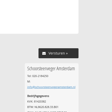
Versturen »
Schoorsteenveger Amsterdam
Tel: 020-2184250
M:
info@schoorsteenvegeramsterdam.nl
Bedrijfsgegevens
KVK: 81420382
BTW: NL8620.828.33.B01