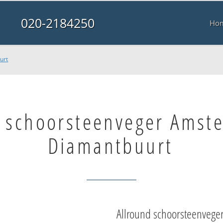
020-2184250
Ho
urt
e schoorsteenveger Amst
Diamantbuurt
Allround schoorsteenvege