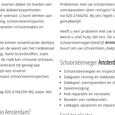
ei soorten daken en bieden een
Problemen met uw schoorsteen,
 Alle dakwerkzaamheden
zonnepanelen laten reinigen? A
er overlast. U kunt denken aan
via 020-2184250. Bij ons regelt 
ing, schoorsteeninspectie,
gemakkelijk!
nepanelen schoonmaken en
Heeft u een probleem met uw s
wenst u snel hulp, bel ons. De
 olie komen onverbrande deeltjes
schoorsteenvegersbedrijf
Amst
 aan de wand van het rookkanaal
buurt om uw schoorsteen, dakp
g. Vaste brandstoffen, zoals
t de rook kan creosoot ontstaan,
Schoorsteenveger
Amster
enbrand tot gevolg kan
ijd een ervaren
Schoorsteenvegen en inspect
naast schoorsteeninspecties
Dakgoten reining en dakbede
Dakkapel, zonnepanelen en d
Gevelreiniging
ag 020-2184250! Wij staan 365
Nok reparatie en renovatie
Bouwen van rookkanalen
Lekkages opsporen en repare
gio Amsterdam?