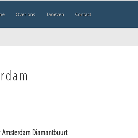
me
Over ons
Tarieven
Contact
erdam
r
Amsterdam Diamantbuurt