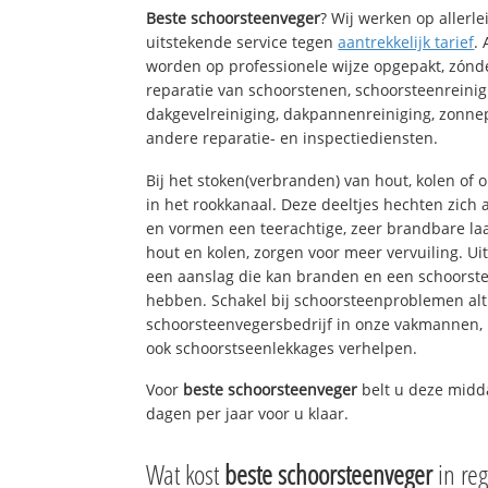
Beste schoorsteenveger
? Wij werken op allerl
uitstekende service tegen
aantrekkelijk tarief
.
worden op professionele wijze opgepakt, zónd
reparatie van schoorstenen, schoorsteenreinig
dakgevelreiniging, dakpannenreiniging, zon
andere reparatie- en inspectiediensten.
Bij het stoken(verbranden) van hout, kolen of
in het rookkanaal. Deze deeltjes hechten zich
en vormen een teerachtige, zeer brandbare laa
hout en kolen, zorgen voor meer vervuiling. Ui
een aanslag die kan branden en een schoorste
hebben. Schakel bij schoorsteenproblemen alt
schoorsteenvegersbedrijf in onze vakmannen, 
ook schoorstseenlekkages verhelpen.
Voor
beste schoorsteenveger
belt u deze midd
dagen per jaar voor u klaar.
Wat kost
beste schoorsteenveger
in re