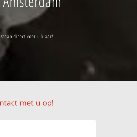
f Amsterdam
taan direct voor u klaar!
ntact met u op!