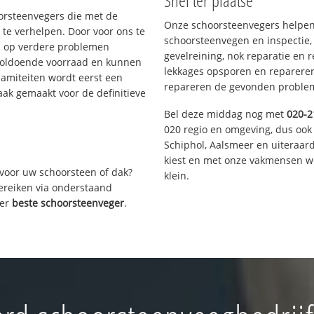
Snel ter plaatse
oorsteenvegers die met de
Onze schoorsteenvegers helpen 
te verhelpen. Door voor ons te
schoorsteenvegen en inspectie,
s op verdere problemen
gevelreining, nok reparatie en 
voldoende voorraad en kunnen
lekkages opsporen en repareren.
lamiteiten wordt eerst een
repareren de gevonden problem
aak gemaakt voor de definitieve
Bel deze middag nog met
020-2
020 regio en omgeving, dus ook
Schiphol, Aalsmeer en uiteraa
kiest en met onze vakmensen w
voor uw schoorsteen of dak?
klein.
bereiken via onderstaand
ver
beste schoorsteenveger
.