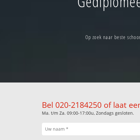
Gediplomee
Op zoek naar beste schoo
Bel 020-2184250 of laat ee
Ma. t/m Za. 09:00-17:00u, Zondags gesloten.