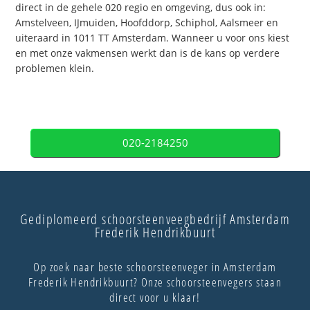
direct in de gehele 020 regio en omgeving, dus ook in:
Amstelveen, IJmuiden, Hoofddorp, Schiphol, Aalsmeer en
uiteraard in 1011 TT Amsterdam. Wanneer u voor ons kiest
en met onze vakmensen werkt dan is de kans op verdere
problemen klein.
020-2184250
Gediplomeerd schoorsteenveegbedrijf Amsterdam
Frederik Hendrikbuurt
Op zoek naar beste schoorsteenveger in Amsterdam
Frederik Hendrikbuurt? Onze schoorsteenvegers staan
direct voor u klaar!