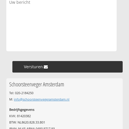
Versturen »
Schoorsteenveger Amsterdam
Tel: 020-2184250
M:
info@schoorsteenvegeramsterdam.nl
Bedrijfsgegevens
KVK: 81420382
BTW: NL8620.828.33.B01
IBAN: NL65 ABNA 0493 9717 93