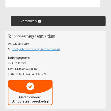
Versturen »
Schoorsteenveger Amsterdam
Tel: 020-2184250
M:
info@schoorsteenvegeramsterdam.nl
Bedrijfsgegevens
KVK: 81420382
BTW: NL8620.828.33.B01
IBAN: NL65 ABNA 0493 9717 93