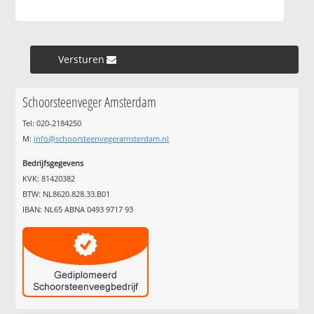
Versturen »
Schoorsteenveger Amsterdam
Tel: 020-2184250
M:
info@schoorsteenvegeramsterdam.nl
Bedrijfsgegevens
KVK: 81420382
BTW: NL8620.828.33.B01
IBAN: NL65 ABNA 0493 9717 93