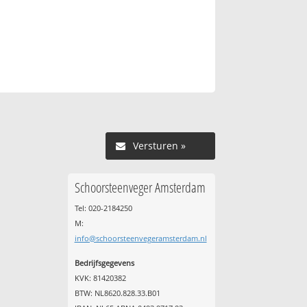
Versturen »
Schoorsteenveger Amsterdam
Tel: 020-2184250
M:
info@schoorsteenvegeramsterdam.nl
Bedrijfsgegevens
KVK: 81420382
BTW: NL8620.828.33.B01