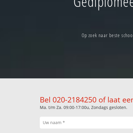
Gediplomee
Op zoek naar beste schoo
Bel 020-2184250 of laat ee
Ma. t/m Za. 09:00-17:00u, Zondags gesloten.