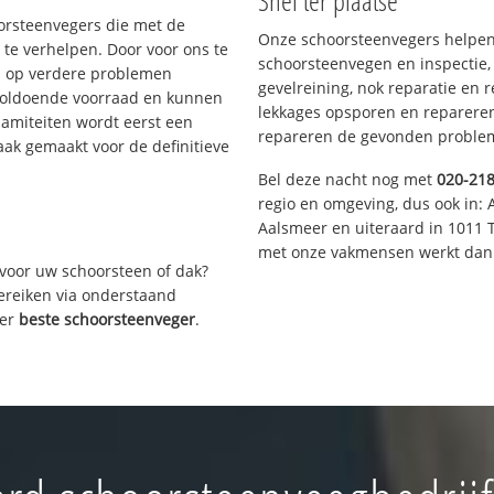
Snel ter plaatse
oorsteenvegers die met de
Onze schoorsteenvegers helpen 
te verhelpen. Door voor ons te
schoorsteenvegen en inspectie,
s op verdere problemen
gevelreining, nok reparatie en 
voldoende voorraad en kunnen
lekkages opsporen en repareren.
lamiteiten wordt eerst een
repareren de gevonden problem
aak gemaakt voor de definitieve
Bel deze nacht nog met
020-21
regio en omgeving, dus ook in: 
Aalsmeer en uiteraard in 1011 
met onze vakmensen werkt dan 
voor uw schoorsteen of dak?
bereiken via onderstaand
ver
beste schoorsteenveger
.