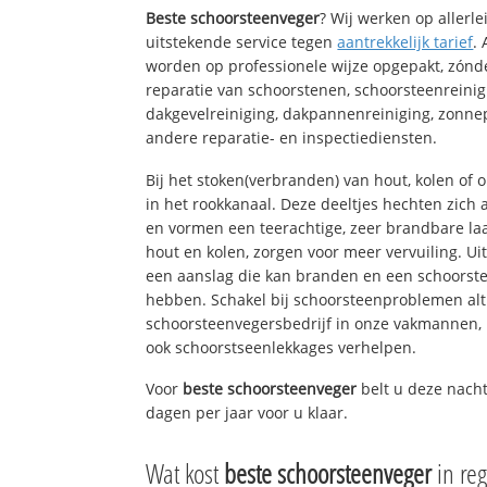
Beste schoorsteenveger
? Wij werken op allerl
uitstekende service tegen
aantrekkelijk tarief
.
worden op professionele wijze opgepakt, zónd
reparatie van schoorstenen, schoorsteenreinig
dakgevelreiniging, dakpannenreiniging, zon
andere reparatie- en inspectiediensten.
Bij het stoken(verbranden) van hout, kolen of
in het rookkanaal. Deze deeltjes hechten zich
en vormen een teerachtige, zeer brandbare laa
hout en kolen, zorgen voor meer vervuiling. Ui
een aanslag die kan branden en een schoorste
hebben. Schakel bij schoorsteenproblemen alt
schoorsteenvegersbedrijf in onze vakmannen, 
ook schoorstseenlekkages verhelpen.
Voor
beste schoorsteenveger
belt u deze nacht
dagen per jaar voor u klaar.
Wat kost
beste schoorsteenveger
in re