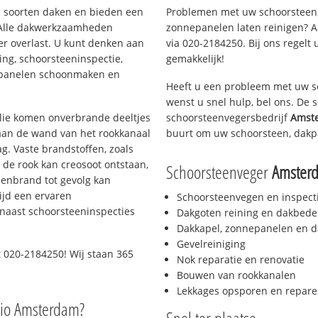
ei soorten daken en bieden een
Problemen met uw schoorsteen,
 Alle dakwerkzaamheden
zonnepanelen laten reinigen? A
er overlast. U kunt denken aan
via 020-2184250. Bij ons regelt 
ing, schoorsteeninspectie,
gemakkelijk!
nepanelen schoonmaken en
Heeft u een probleem met uw s
wenst u snel hulp, bel ons. De
 olie komen onverbrande deeltjes
schoorsteenvegersbedrijf
Amst
 aan de wand van het rookkanaal
buurt om uw schoorsteen, dakp
g. Vaste brandstoffen, zoals
t de rook kan creosoot ontstaan,
Schoorsteenveger
Amster
enbrand tot gevolg kan
ijd een ervaren
Schoorsteenvegen en inspect
naast schoorsteeninspecties
Dakgoten reining en dakbede
Dakkapel, zonnepanelen en d
Gevelreiniging
 020-2184250! Wij staan 365
Nok reparatie en renovatie
Bouwen van rookkanalen
Lekkages opsporen en repare
gio Amsterdam?