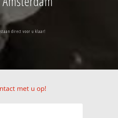
f Amsterdam
taan direct voor u klaar!
ntact met u op!