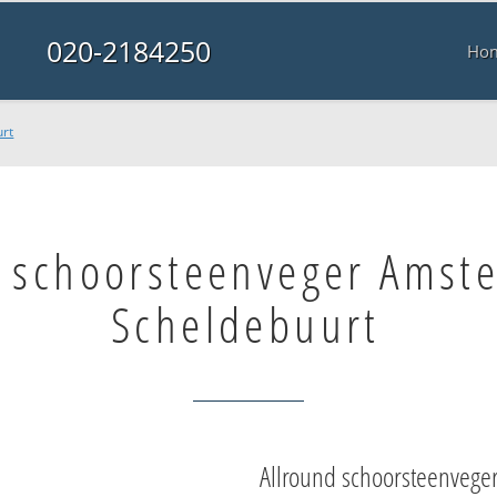
020-2184250
Ho
rt
e schoorsteenveger Amst
Scheldebuurt
Allround schoorsteenvege