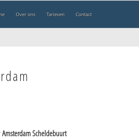
me
Over ons
Tarieven
Contact
erdam
r
Amsterdam Scheldebuurt