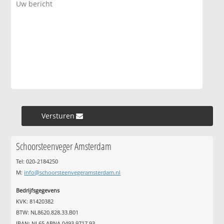
Versturen »
Schoorsteenveger Amsterdam
Tel: 020-2184250
M:
info@schoorsteenvegeramsterdam.nl
Bedrijfsgegevens
KVK: 81420382
BTW: NL8620.828.33.B01
IBAN: NL65 ABNA 0493 9717 93