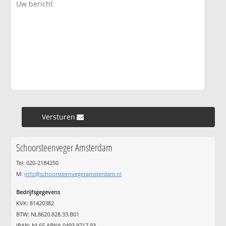
Versturen »
Schoorsteenveger Amsterdam
Tel: 020-2184250
M:
info@schoorsteenvegeramsterdam.nl
Bedrijfsgegevens
KVK: 81420382
BTW: NL8620.828.33.B01
IBAN: NL65 ABNA 0493 9717 93