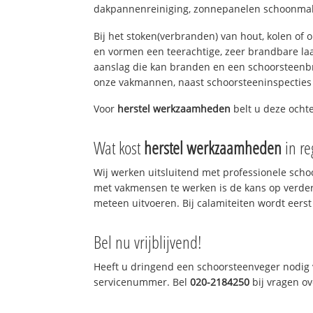
dakpannenreiniging, zonnepanelen schoonmake
Bij het stoken(verbranden) van hout, kolen of
en vormen een teerachtige, zeer brandbare laag
aanslag die kan branden en een schoorsteenbr
onze vakmannen, naast schoorsteeninspecties
Voor
herstel werkzaamheden
belt u deze ochte
Wat kost
herstel werkzaamheden
in r
Wij werken uitsluitend met professionele sch
met vakmensen te werken is de kans op verde
meteen uitvoeren. Bij calamiteiten wordt eerst
Bel nu vrijblijvend!
Heeft u dringend een schoorsteenveger nodig v
servicenummer. Bel
020-2184250
bij vragen o