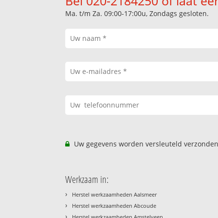
Bel 020-2184250 of laat ee
Ma. t/m Za. 09:00-17:00u, Zondags gesloten.
Uw gegevens worden versleuteld verzonden
Werkzaam in:
›
Herstel werkzaamheden Aalsmeer
›
Herstel werkzaamheden Abcoude
›
Herstel werkzaamheden Amstelveen