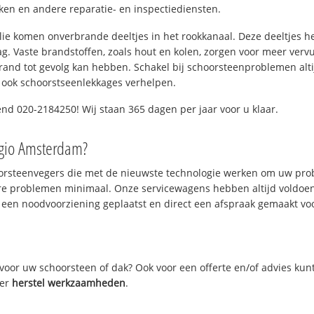
n en andere reparatie- en inspectiediensten.
 olie komen onverbrande deeltjes in het rookkanaal. Deze deeltjes 
. Vaste brandstoffen, zoals hout en kolen, zorgen voor meer vervui
and tot gevolg kan hebben. Schakel bij schoorsteenproblemen alti
 ook schoorstseenlekkages verhelpen.
nd 020-2184250! Wij staan 365 dagen per jaar voor u klaar.
egio Amsterdam?
oorsteenvegers die met de nieuwste technologie werken om uw prob
re problemen minimaal. Onze servicewagens hebben altijd voldoe
 een noodvoorziening geplaatst en direct een afspraak gemaakt voor
oor uw schoorsteen of dak? Ook voor een offerte en/of advies kun
ver
herstel werkzaamheden
.