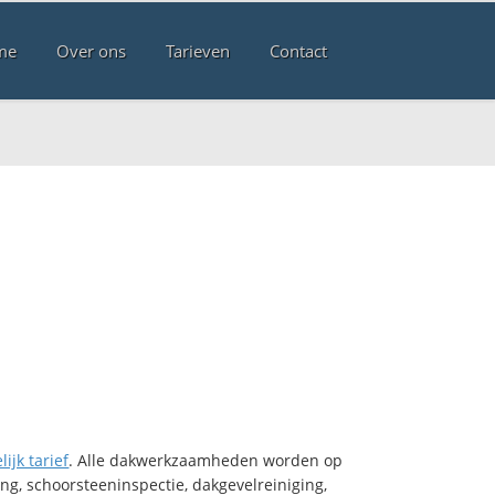
me
Over ons
Tarieven
Contact
ijk tarief
. Alle dakwerkzaamheden worden op
ng, schoorsteeninspectie, dakgevelreiniging,