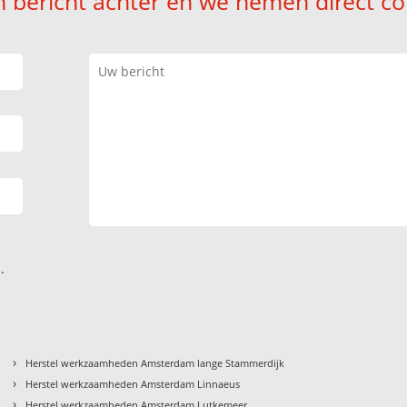
n bericht achter en we nemen direct co
.
›
Herstel werkzaamheden Amsterdam lange Stammerdijk
›
Herstel werkzaamheden Amsterdam Linnaeus
›
Herstel werkzaamheden Amsterdam Lutkemeer