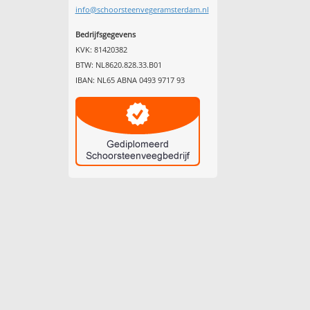
info@schoorsteenvegeramsterdam.nl
Bedrijfsgegevens
KVK: 81420382
BTW: NL8620.828.33.B01
IBAN: NL65 ABNA 0493 9717 93