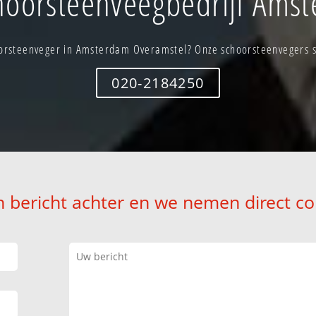
oorsteenveegbedrijf Ams
orsteenveger in Amsterdam Overamstel? Onze schoorsteenvegers st
020-2184250
n bericht achter en we nemen direct co