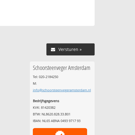
Versturen »
Schoorsteenveger Amsterdam
Tel: 020-2184250
M:
info@schoorsteenvegeramsterdam.nl
Bedrijfsgegevens
KVK: 81420382
BTW: NL8620.828.33.B01
IBAN: NL65 ABNA 0493 9717 93