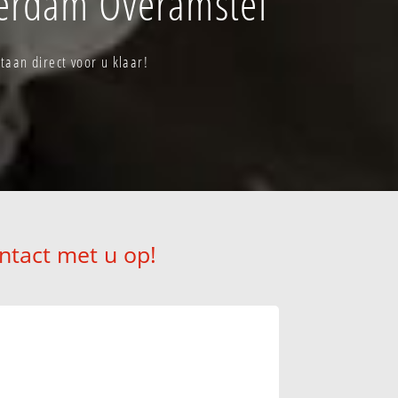
terdam Overamstel
aan direct voor u klaar!
ntact met u op!