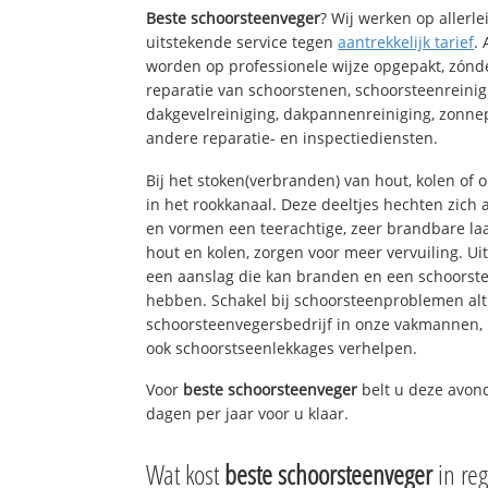
Beste schoorsteenveger
? Wij werken op allerl
uitstekende service tegen
aantrekkelijk tarief
.
worden op professionele wijze opgepakt, zónd
reparatie van schoorstenen, schoorsteenreinig
dakgevelreiniging, dakpannenreiniging, zon
andere reparatie- en inspectiediensten.
Bij het stoken(verbranden) van hout, kolen of
in het rookkanaal. Deze deeltjes hechten zich
en vormen een teerachtige, zeer brandbare laa
hout en kolen, zorgen voor meer vervuiling. Ui
een aanslag die kan branden en een schoorste
hebben. Schakel bij schoorsteenproblemen alt
schoorsteenvegersbedrijf in onze vakmannen, 
ook schoorstseenlekkages verhelpen.
Voor
beste schoorsteenveger
belt u deze avon
dagen per jaar voor u klaar.
Wat kost
beste schoorsteenveger
in re