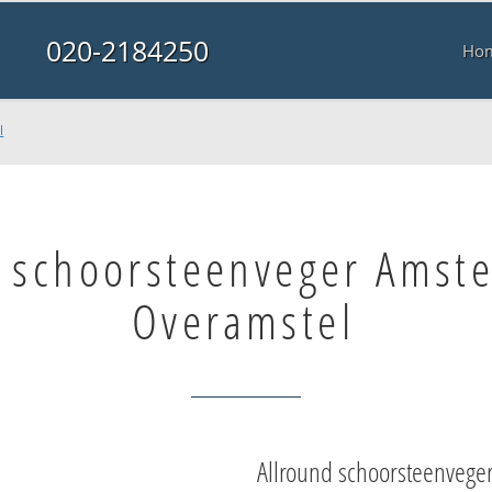
020-2184250
Ho
l
e schoorsteenveger Amst
Overamstel
Allround schoorsteenvege