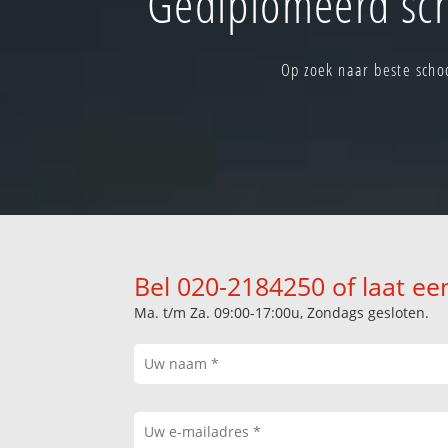
Gediplomeerd sch
Op zoek naar beste scho
Bel 020-2184250 of laat ee
Ma. t/m Za. 09:00-17:00u, Zondags gesloten.