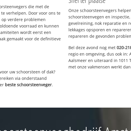
Snel ter plaatse
oorsteenvegers die met de
Onze schoorsteenvegers helpen 
te verhelpen. Door voor ons te
schoorsteenvegen en inspectie,
s op verdere problemen
gevelreining, nok reparatie en 
voldoende voorraad en kunnen
lekkages opsporen en repareren.
lamiteiten wordt eerst een
repareren de gevonden problem
aak gemaakt voor de definitieve
Bel deze avond nog met
020-21
regio en omgeving, dus ook in: 
Aalsmeer en uiteraard in 1011 
met onze vakmensen werkt dan 
voor uw schoorsteen of dak?
bereiken via onderstaand
ver
beste schoorsteenveger
.