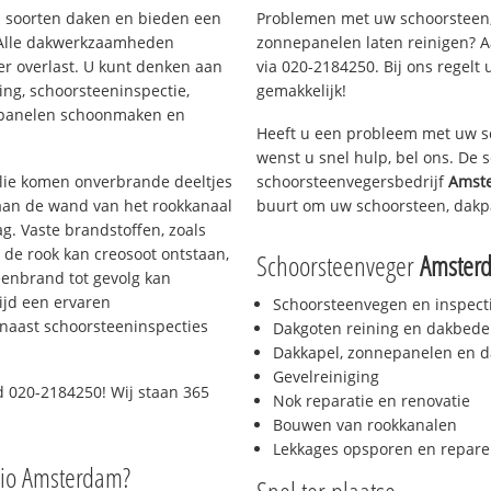
ei soorten daken en bieden een
Problemen met uw schoorsteen,
 Alle dakwerkzaamheden
zonnepanelen laten reinigen? A
er overlast. U kunt denken aan
via 020-2184250. Bij ons regelt 
ing, schoorsteeninspectie,
gemakkelijk!
nepanelen schoonmaken en
Heeft u een probleem met uw s
wenst u snel hulp, bel ons. De
 olie komen onverbrande deeltjes
schoorsteenvegersbedrijf
Amst
 aan de wand van het rookkanaal
buurt om uw schoorsteen, dakp
g. Vaste brandstoffen, zoals
t de rook kan creosoot ontstaan,
Schoorsteenveger
Amster
enbrand tot gevolg kan
ijd een ervaren
Schoorsteenvegen en inspect
naast schoorsteeninspecties
Dakgoten reining en dakbede
Dakkapel, zonnepanelen en d
Gevelreiniging
d 020-2184250! Wij staan 365
Nok reparatie en renovatie
Bouwen van rookkanalen
Lekkages opsporen en repare
gio Amsterdam?