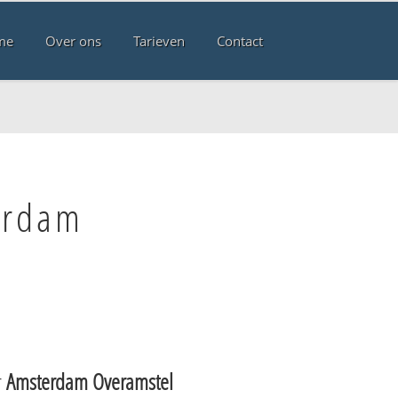
me
Over ons
Tarieven
Contact
erdam
r
Amsterdam Overamstel