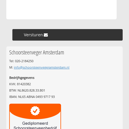
Versturen »
Schoorsteenveger Amsterdam
Tel: 020-2184250
M:
info@schoorsteenvegeramsterdam.nl
Bedrijfsgegevens
KVK: 81420382
BTW: NL8620.828.33.B01
IBAN: NL65 ABNA 0493 9717 93