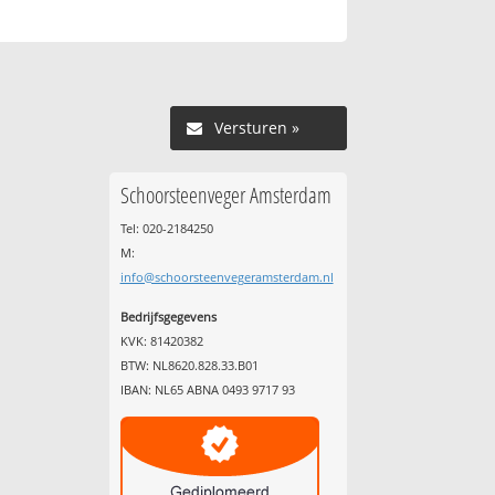
Versturen »
Schoorsteenveger Amsterdam
Tel: 020-2184250
M:
info@schoorsteenvegeramsterdam.nl
Bedrijfsgegevens
KVK: 81420382
BTW: NL8620.828.33.B01
IBAN: NL65 ABNA 0493 9717 93