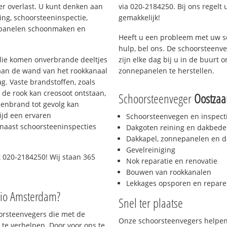
er overlast. U kunt denken aan
via 020-2184250. Bij ons regelt 
ing, schoorsteeninspectie,
gemakkelijk!
nepanelen schoonmaken en
Heeft u een probleem met uw s
hulp, bel ons. De schoorsteenv
 olie komen onverbrande deeltjes
zijn elke dag bij u in de buurt
 aan de wand van het rookkanaal
zonnepanelen te herstellen.
g. Vaste brandstoffen, zoals
t de rook kan creosoot ontstaan,
Schoorsteenveger
Oostzaa
enbrand tot gevolg kan
ijd een ervaren
Schoorsteenvegen en inspect
naast schoorsteeninspecties
Dakgoten reining en dakbede
Dakkapel, zonnepanelen en d
Gevelreiniging
 020-2184250! Wij staan 365
Nok reparatie en renovatie
Bouwen van rookkanalen
Lekkages opsporen en repare
gio Amsterdam?
Snel ter plaatse
oorsteenvegers die met de
Onze schoorsteenvegers helpen 
te verhelpen. Door voor ons te