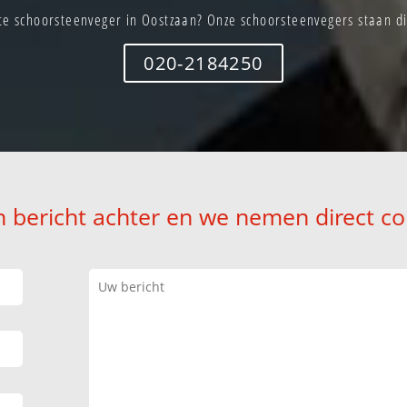
te schoorsteenveger in Oostzaan? Onze schoorsteenvegers staan dir
020-2184250
n bericht achter en we nemen direct co