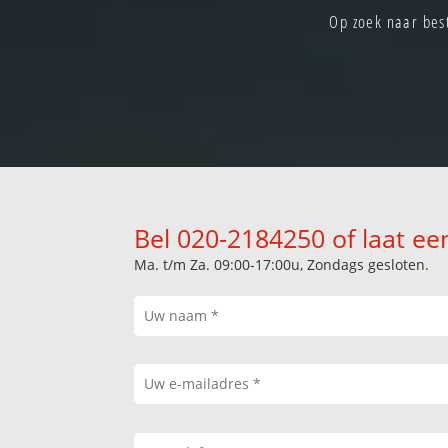
Op zoek naar bes
Bel 020-2184250 of laat ee
Ma. t/m Za. 09:00-17:00u, Zondags gesloten.