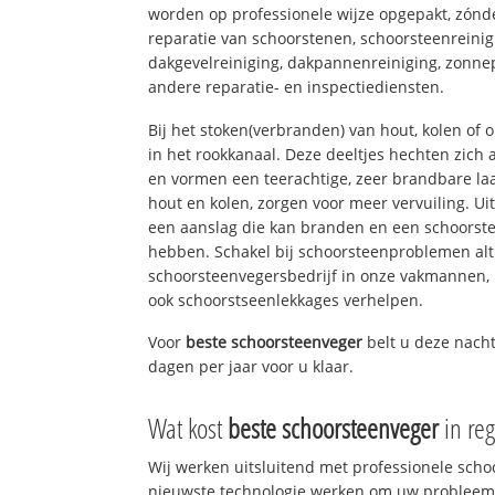
worden op professionele wijze opgepakt, zónd
reparatie van schoorstenen, schoorsteenreinig
dakgevelreiniging, dakpannenreiniging, zon
andere reparatie- en inspectiediensten.
Bij het stoken(verbranden) van hout, kolen of
in het rookkanaal. Deze deeltjes hechten zich
en vormen een teerachtige, zeer brandbare laa
hout en kolen, zorgen voor meer vervuiling. Ui
een aanslag die kan branden en een schoorste
hebben. Schakel bij schoorsteenproblemen alt
schoorsteenvegersbedrijf in onze vakmannen, 
ook schoorstseenlekkages verhelpen.
Voor
beste schoorsteenveger
belt u deze nacht
dagen per jaar voor u klaar.
Wat kost
beste schoorsteenveger
in re
Wij werken uitsluitend met professionele sch
nieuwste technologie werken om uw probleem 