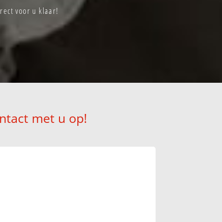
ect voor u klaar!
ntact met u op!