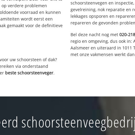
schoorsteenvegen en inspectie,
s op verdere problemen
gevelreining, nok reparatie en 
voldoende voorraad en kunnen
lekkages opsporen en repareren.
lamiteiten wordt eerst een
repareren de gevonden problem
aak gemaakt voor de definitieve
Bel deze nacht nog met
020-21
regio en omgeving, dus ook in: 
Aalsmeer en uiteraard in 1011 
met onze vakmensen werkt dan 
voor uw schoorsteen of dak?
bereiken via onderstaand
ver
beste schoorsteenveger
.
erd schoorsteenveegbedrij