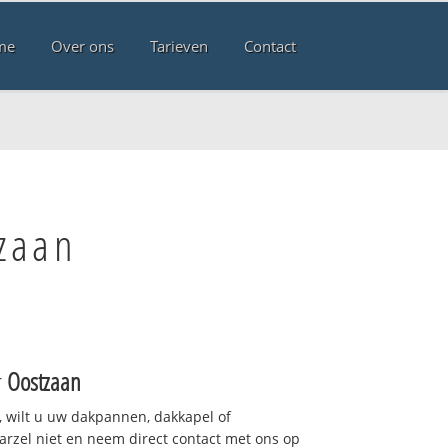
me
Over ons
Tarieven
Contact
zaan
r
Oostzaan
 wilt u uw dakpannen, dakkapel of
arzel niet en neem direct contact met ons op