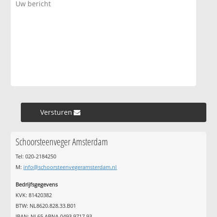
Versturen »
Schoorsteenveger Amsterdam
Tel: 020-2184250
M:
info@schoorsteenvegeramsterdam.nl
Bedrijfsgegevens
KVK: 81420382
BTW: NL8620.828.33.B01
IBAN: NL65 ABNA 0493 9717 93