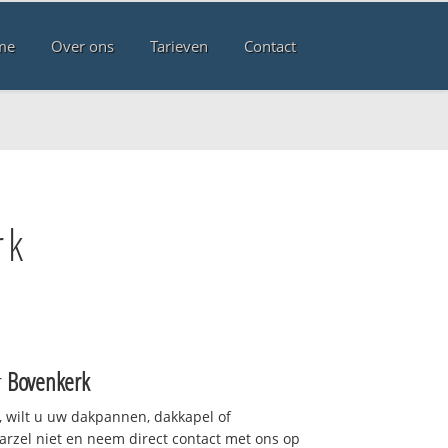
me
Over ons
Tarieven
Contact
rk
r
Bovenkerk
 wilt u uw dakpannen, dakkapel of
arzel niet en neem direct contact met ons op