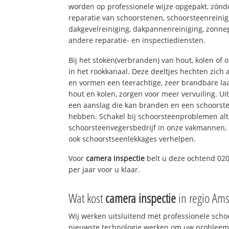
worden op professionele wijze opgepakt, zónd
reparatie van schoorstenen, schoorsteenreinig
dakgevelreiniging, dakpannenreiniging, zon
andere reparatie- en inspectiediensten.
Bij het stoken(verbranden) van hout, kolen of
in het rookkanaal. Deze deeltjes hechten zich
en vormen een teerachtige, zeer brandbare laa
hout en kolen, zorgen voor meer vervuiling. Ui
een aanslag die kan branden en een schoorste
hebben. Schakel bij schoorsteenproblemen alt
schoorsteenvegersbedrijf in onze vakmannen, 
ook schoorstseenlekkages verhelpen.
Voor
camera inspectie
belt u deze ochtend 020
per jaar voor u klaar.
Wat kost
camera inspectie
in regio Am
Wij werken uitsluitend met professionele sch
nieuwste technologie werken om uw probleem 