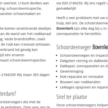
er overlast. U kunt denken aan
via 020-2184250. Bij ons regelt 
ing, schoorsteeninspectie,
gemakkelijk!
nepanelen schoonmaken en
Heeft u een probleem met uw s
hulp, bel ons. De schoorsteenv
 olie komen onverbrande deeltjes
Bovenkerk
zijn elke dag bij u 
 aan de wand van het rookkanaal
zonnepanelen te herstellen.
g. Vaste brandstoffen, zoals
t de rook kan creosoot ontstaan,
Schoorsteenveger
Bovenke
enbrand tot gevolg kan
ijd een ervaren
Schoorsteenvegen en inspect
naast schoorsteeninspecties
Dakgoten reining en dakbede
Dakkapel, zonnepanelen en d
Gevelreiniging
-2184250! Wij staan 365 dagen
Nok reparatie en renovatie
Bouwen van rookkanalen
Lekkages opsporen en repare
sterdam?
Snel ter plaatse
oorsteenvegers die met de
Onze schoorsteenvegers helpen 
te verhelpen. Door voor ons te