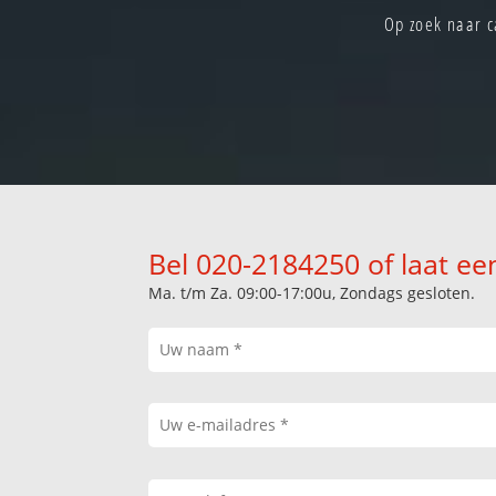
Op zoek naar c
Bel 020-2184250 of laat ee
Ma. t/m Za. 09:00-17:00u, Zondags gesloten.