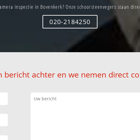
amera inspectie in Bovenkerk? Onze schoorsteenvegers staan direc
020-2184250
n bericht achter en we nemen direct co