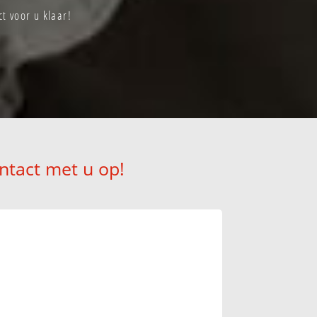
t voor u klaar!
ntact met u op!