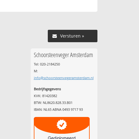
Versturen »
Schoorsteenveger Amsterdam
Tel: 020-2184250
M:
info@schoorsteenvegeramsterdam.nl
Bedrijfsgegevens
KVK: 81420382
BTW: NL8620.828.33.B01
IBAN: NL65 ABNA 0493 9717 93