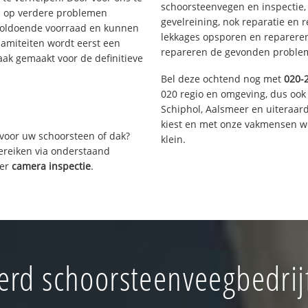
schoorsteenvegen en inspectie,
s op verdere problemen
gevelreining, nok reparatie en 
voldoende voorraad en kunnen
lekkages opsporen en repareren.
lamiteiten wordt eerst een
repareren de gevonden problem
aak gemaakt voor de definitieve
Bel deze ochtend nog met
020-
020 regio en omgeving, dus ook
Schiphol, Aalsmeer en uiteraa
kiest en met onze vakmensen w
voor uw schoorsteen of dak?
klein.
bereiken via onderstaand
ver
camera inspectie
.
rd schoorsteenveegbedrij