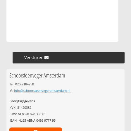
Versturen »
Schoorsteenveger Amsterdam
Tel: 020-2184250
M:
info@schoorsteenvegeramsterdam.nl
Bedrijfsgegevens
KVK: 81420382
BTW: NL8620.828.33.B01
IBAN: NL65 ABNA 0493 9717 93