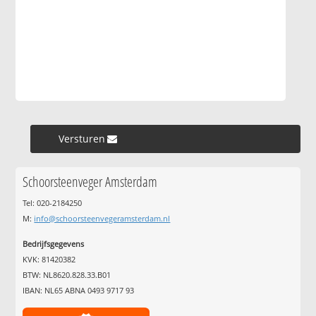
Versturen »
Schoorsteenveger Amsterdam
Tel: 020-2184250
M:
info@schoorsteenvegeramsterdam.nl
Bedrijfsgegevens
KVK: 81420382
BTW: NL8620.828.33.B01
IBAN: NL65 ABNA 0493 9717 93