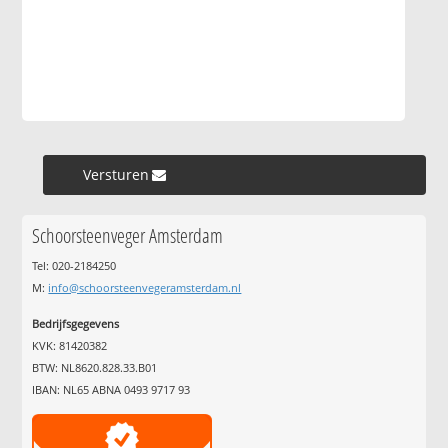
Versturen »
Schoorsteenveger Amsterdam
Tel: 020-2184250
M:
info@schoorsteenvegeramsterdam.nl
Bedrijfsgegevens
KVK: 81420382
BTW: NL8620.828.33.B01
IBAN: NL65 ABNA 0493 9717 93