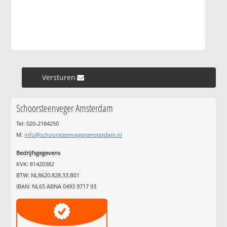
Versturen »
Schoorsteenveger Amsterdam
Tel: 020-2184250
M:
info@schoorsteenvegeramsterdam.nl
Bedrijfsgegevens
KVK: 81420382
BTW: NL8620.828.33.B01
IBAN: NL65 ABNA 0493 9717 93