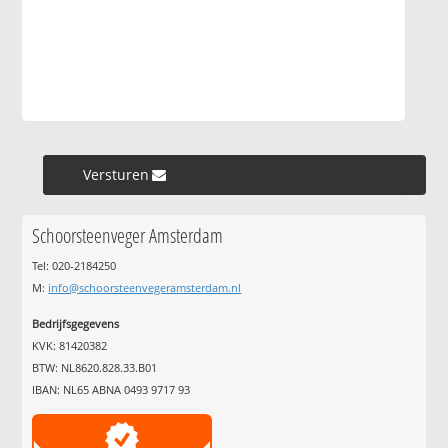
Versturen »
Schoorsteenveger Amsterdam
Tel: 020-2184250
M:
info@schoorsteenvegeramsterdam.nl
Bedrijfsgegevens
KVK: 81420382
BTW: NL8620.828.33.B01
IBAN: NL65 ABNA 0493 9717 93