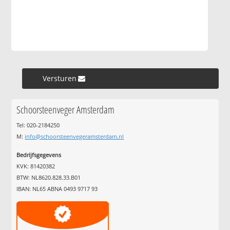
Versturen »
Schoorsteenveger Amsterdam
Tel: 020-2184250
M:
info@schoorsteenvegeramsterdam.nl
Bedrijfsgegevens
KVK: 81420382
BTW: NL8620.828.33.B01
IBAN: NL65 ABNA 0493 9717 93