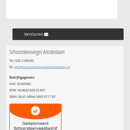
Versturen »
Schoorsteenveger Amsterdam
Tel: 020-2184250
M:
info@schoorsteenvegeramsterdam.nl
Bedrijfsgegevens
KVK: 81420382
BTW: NL8620.828.33.B01
IBAN: NL65 ABNA 0493 9717 93