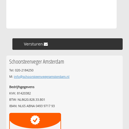
Versturen »
Schoorsteenveger Amsterdam
Tel: 020-2184250
M:
info@schoorsteenvegeramsterdam.nl
Bedrijfsgegevens
KVK: 81420382
BTW: NL8620.828.33.B01
IBAN: NL65 ABNA 0493 9717 93