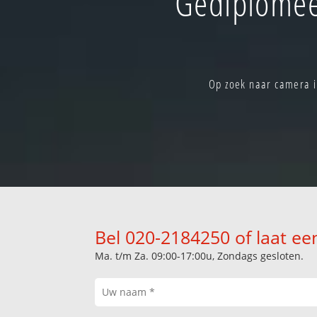
Gediplomee
Op zoek naar camera i
Bel 020-2184250 of laat ee
Ma. t/m Za. 09:00-17:00u, Zondags gesloten.