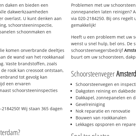
rten daken en bieden een
Problemen met uw schoorsteen,
 Alle dakwerkzaamheden
zonnepanelen laten reinigen? A
er overlast. U kunt denken aan
via 020-2184250. Bij ons regelt 
ing, schoorsteeninspectie,
gemakkelijk!
nepanelen schoonmaken en
Heeft u een probleem met uw s
wenst u snel hulp, bel ons. De
 olie komen onverbrande deeltjes
schoorsteenvegersbedrijf
Amste
 aan de wand van het rookkanaal
buurt om uw schoorsteen, dakp
g. Vaste brandstoffen, zoals
t de rook kan creosoot ontstaan,
Schoorsteenveger
Amsterd
enbrand tot gevolg kan
ijd een ervaren
Schoorsteenvegen en inspect
naast schoorsteeninspecties
Dakgoten reining en dakbede
Dakkapel, zonnepanelen en d
Gevelreiniging
-2184250! Wij staan 365 dagen
Nok reparatie en renovatie
Bouwen van rookkanalen
Lekkages opsporen en repare
sterdam?