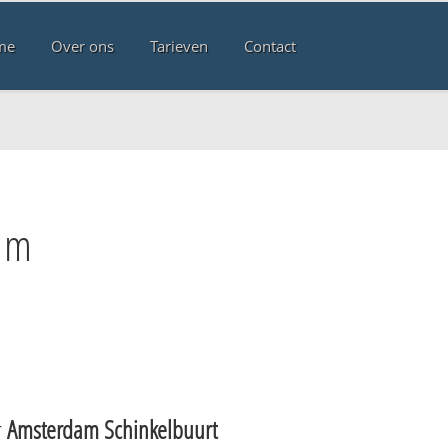
me
Over ons
Tarieven
Contact
am
r
Amsterdam Schinkelbuurt