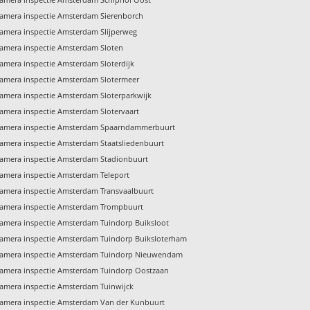
amera inspectie Amsterdam Sierenborch
amera inspectie Amsterdam Slijperweg
amera inspectie Amsterdam Sloten
amera inspectie Amsterdam Sloterdijk
amera inspectie Amsterdam Slotermeer
amera inspectie Amsterdam Sloterparkwijk
amera inspectie Amsterdam Slotervaart
amera inspectie Amsterdam Spaarndammerbuurt
amera inspectie Amsterdam Staatsliedenbuurt
amera inspectie Amsterdam Stadionbuurt
amera inspectie Amsterdam Teleport
amera inspectie Amsterdam Transvaalbuurt
amera inspectie Amsterdam Trompbuurt
amera inspectie Amsterdam Tuindorp Buiksloot
amera inspectie Amsterdam Tuindorp Buiksloterham
amera inspectie Amsterdam Tuindorp Nieuwendam
amera inspectie Amsterdam Tuindorp Oostzaan
amera inspectie Amsterdam Tuinwijck
amera inspectie Amsterdam Van der Kunbuurt