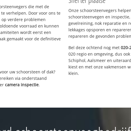
Snel ter plaatse
oorsteenvegers die met de
Onze schoorsteenvegers helpen 
te verhelpen. Door voor ons te
schoorsteenvegen en inspectie,
s op verdere problemen
gevelreining, nok reparatie en 
voldoende voorraad en kunnen
lekkages opsporen en repareren.
lamiteiten wordt eerst een
repareren de gevonden problem
aak gemaakt voor de definitieve
Bel deze ochtend nog met
020-
020 regio en omgeving, dus ook
Schiphol, Aalsmeer en uiteraa
kiest en met onze vakmensen w
voor uw schoorsteen of dak?
klein.
bereiken via onderstaand
ver
camera inspectie
.