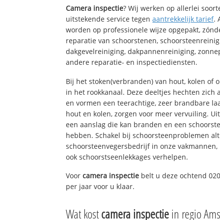
Camera inspectie
? Wij werken op allerlei soo
uitstekende service tegen
aantrekkelijk tarief
.
worden op professionele wijze opgepakt, zónd
reparatie van schoorstenen, schoorsteenreinig
dakgevelreiniging, dakpannenreiniging, zon
andere reparatie- en inspectiediensten.
Bij het stoken(verbranden) van hout, kolen of
in het rookkanaal. Deze deeltjes hechten zich
en vormen een teerachtige, zeer brandbare laa
hout en kolen, zorgen voor meer vervuiling. Ui
een aanslag die kan branden en een schoorste
hebben. Schakel bij schoorsteenproblemen alt
schoorsteenvegersbedrijf in onze vakmannen, 
ook schoorstseenlekkages verhelpen.
Voor
camera inspectie
belt u deze ochtend 020
per jaar voor u klaar.
Wat kost
camera inspectie
in regio Am