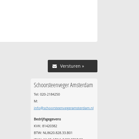
Versturen »
Schoorsteenveger Amsterdam
Tel: 020-2184250
M:
info@schoorsteenvegeramsterdam.nl
Bedrijfsgegevens
KVK: 81420382
BTW: NL8620.828.33.B01