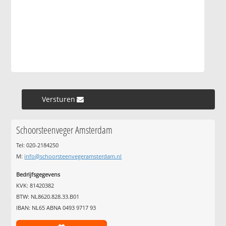
Versturen »
Schoorsteenveger Amsterdam
Tel: 020-2184250
M:
info@schoorsteenvegeramsterdam.nl
Bedrijfsgegevens
KVK: 81420382
BTW: NL8620.828.33.B01
IBAN: NL65 ABNA 0493 9717 93