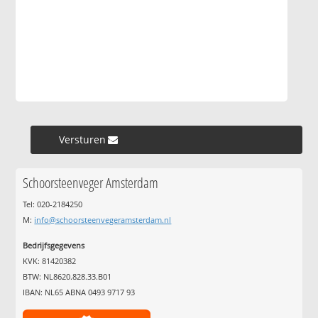
Versturen »
Schoorsteenveger Amsterdam
Tel: 020-2184250
M:
info@schoorsteenvegeramsterdam.nl
Bedrijfsgegevens
KVK: 81420382
BTW: NL8620.828.33.B01
IBAN: NL65 ABNA 0493 9717 93