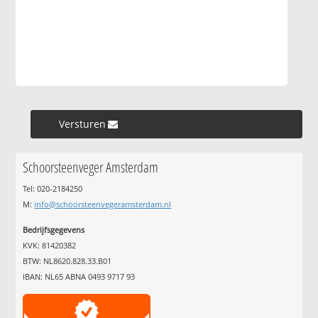
Versturen »
Schoorsteenveger Amsterdam
Tel: 020-2184250
M:
info@schoorsteenvegeramsterdam.nl
Bedrijfsgegevens
KVK: 81420382
BTW: NL8620.828.33.B01
IBAN: NL65 ABNA 0493 9717 93