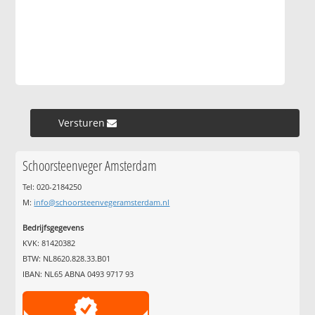
Versturen »
Schoorsteenveger Amsterdam
Tel: 020-2184250
M:
info@schoorsteenvegeramsterdam.nl
Bedrijfsgegevens
KVK: 81420382
BTW: NL8620.828.33.B01
IBAN: NL65 ABNA 0493 9717 93