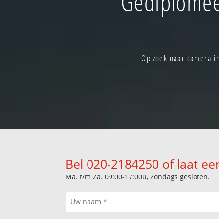
Gediplomee
Op zoek naar camera in
Bel 020-2184250 of laat ee
Ma. t/m Za. 09:00-17:00u, Zondags gesloten.