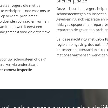
Snel ter plaatse
oorsteenvegers die met de
Onze schoorsteenvegers helpen 
te verhelpen. Door voor ons te
schoorsteenvegen en inspectie,
s op verdere problemen
gevelreining, nok reparatie en 
voldoende voorraad en kunnen
lekkages opsporen en repareren.
lamiteiten wordt eerst een
repareren de gevonden problem
aak gemaakt voor de definitieve
Bel deze nacht nog met
020-21
regio en omgeving, dus ook in: 
Aalsmeer en uiteraard in 1011 
met onze vakmensen werkt dan 
voor uw schoorsteen of dak?
bereiken via onderstaand
ver
camera inspectie
.