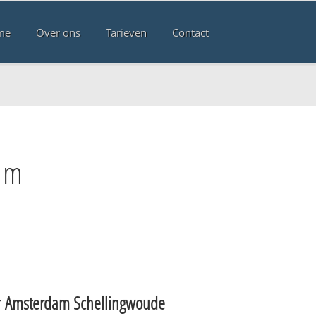
me
Over ons
Tarieven
Contact
am
r
Amsterdam Schellingwoude