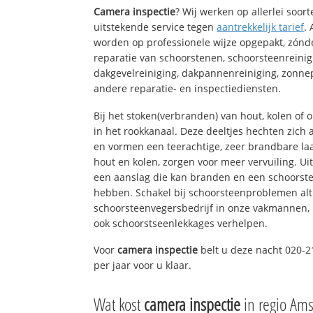
Camera inspectie
? Wij werken op allerlei soo
uitstekende service tegen
aantrekkelijk tarief
.
worden op professionele wijze opgepakt, zónd
reparatie van schoorstenen, schoorsteenreinig
dakgevelreiniging, dakpannenreiniging, zon
andere reparatie- en inspectiediensten.
Bij het stoken(verbranden) van hout, kolen of
in het rookkanaal. Deze deeltjes hechten zich
en vormen een teerachtige, zeer brandbare laa
hout en kolen, zorgen voor meer vervuiling. Ui
een aanslag die kan branden en een schoorste
hebben. Schakel bij schoorsteenproblemen alt
schoorsteenvegersbedrijf in onze vakmannen, 
ook schoorstseenlekkages verhelpen.
Voor
camera inspectie
belt u deze nacht 020-2
per jaar voor u klaar.
Wat kost
camera inspectie
in regio Am