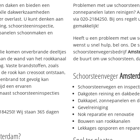
rten daken en bieden een
Problemen met uw schoorsteen,
 Alle dakwerkzaamheden
zonnepanelen laten reinigen? A
er overlast. U kunt denken aan
via 020-2184250. Bij ons regelt 
ing, schoorsteeninspectie,
gemakkelijk!
nepanelen schoonmaken en
Heeft u een probleem met uw s
wenst u snel hulp, bel ons. De
 olie komen onverbrande deeltjes
schoorsteenvegersbedrijf
Amst
 aan de wand van het rookkanaal
de buurt om uw schoorsteen, d
g. Vaste brandstoffen, zoals
t de rook kan creosoot ontstaan,
Schoorsteenveger
Amster
enbrand tot gevolg kan
ijd een ervaren
Schoorsteenvegen en inspect
naast schoorsteeninspecties
Dakgoten reining en dakbede
Dakkapel, zonnepanelen en d
Gevelreiniging
184250! Wij staan 365 dagen
Nok reparatie en renovatie
Bouwen van rookkanalen
Lekkages opsporen en repare
sterdam?