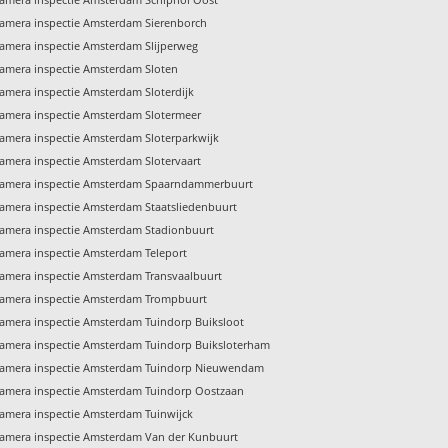
amera inspectie Amsterdam Sierenborch
amera inspectie Amsterdam Slijperweg
amera inspectie Amsterdam Sloten
amera inspectie Amsterdam Sloterdijk
amera inspectie Amsterdam Slotermeer
amera inspectie Amsterdam Sloterparkwijk
amera inspectie Amsterdam Slotervaart
amera inspectie Amsterdam Spaarndammerbuurt
amera inspectie Amsterdam Staatsliedenbuurt
amera inspectie Amsterdam Stadionbuurt
amera inspectie Amsterdam Teleport
amera inspectie Amsterdam Transvaalbuurt
amera inspectie Amsterdam Trompbuurt
amera inspectie Amsterdam Tuindorp Buiksloot
amera inspectie Amsterdam Tuindorp Buiksloterham
amera inspectie Amsterdam Tuindorp Nieuwendam
amera inspectie Amsterdam Tuindorp Oostzaan
amera inspectie Amsterdam Tuinwijck
amera inspectie Amsterdam Van der Kunbuurt