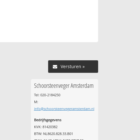
Versturen »
Schoorsteenveger Amsterdam
Tel: 020-2184250
M:
info@schoorsteenvegeramsterdam.nl
Bedrijfsgegevens
KVK: 81420382
BTW: NL8620.828.33.B01