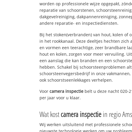
worden op professionele wijze opgepakt, zónd
reparatie van schoorstenen, schoorsteenreinig
dakgevelreiniging, dakpannenreiniging, zon
andere reparatie- en inspectiediensten.
Bij het stoken(verbranden) van hout, kolen of
in het rookkanaal. Deze deeltjes hechten zich
en vormen een teerachtige, zeer brandbare laa
hout en kolen, zorgen voor meer vervuiling. Ui
een aanslag die kan branden en een schoorste
hebben. Schakel bij schoorsteenproblemen alt
schoorsteenvegersbedrijf in onze vakmannen, 
ook schoorstseenlekkages verhelpen.
Voor
camera inspectie
belt u deze nacht 020-2
per jaar voor u klaar.
Wat kost
camera inspectie
in regio Am
Wij werken uitsluitend met professionele sch
nieuwste technologie werken om uw probleem 