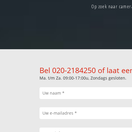
Op zoek naar camera
Bel 020-2184250 of laat ee
Ma. t/m Za. 09:00-17:00u, Zondags gesloten.