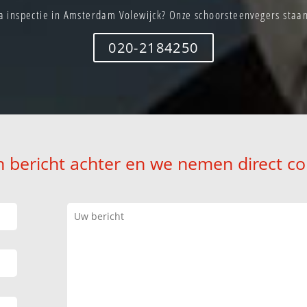
 inspectie in Amsterdam Volewijck? Onze schoorsteenvegers staan 
020-2184250
n bericht achter en we nemen direct co