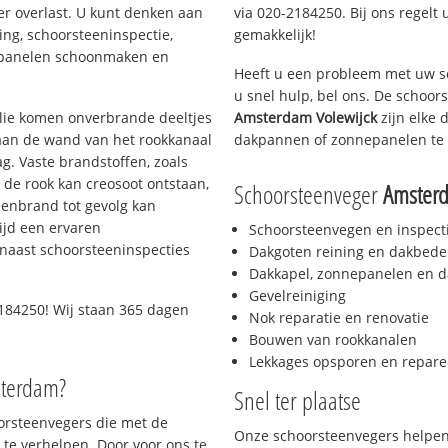
er overlast. U kunt denken aan
via 020-2184250. Bij ons regelt 
ing, schoorsteeninspectie,
gemakkelijk!
nepanelen schoonmaken en
Heeft u een probleem met uw s
u snel hulp, bel ons. De schoo
 olie komen onverbrande deeltjes
Amsterdam Volewijck
zijn elke 
 aan de wand van het rookkanaal
dakpannen of zonnepanelen te 
g. Vaste brandstoffen, zoals
t de rook kan creosoot ontstaan,
Schoorsteenveger
Amsterd
enbrand tot gevolg kan
ijd een ervaren
Schoorsteenvegen en inspect
naast schoorsteeninspecties
Dakgoten reining en dakbede
Dakkapel, zonnepanelen en d
Gevelreiniging
184250! Wij staan 365 dagen
Nok reparatie en renovatie
Bouwen van rookkanalen
Lekkages opsporen en repare
sterdam?
Snel ter plaatse
oorsteenvegers die met de
Onze schoorsteenvegers helpen 
te verhelpen. Door voor ons te