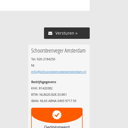
Versturen »
Schoorsteenveger Amsterdam
Tel: 020-2184250
M:
info@schoorsteenvegeramsterdam.nl
Bedrijfsgegevens
KVK: 81420382
BTW: NL8620.828.33.B01
IBAN: NL65 ABNA 0493 9717 93